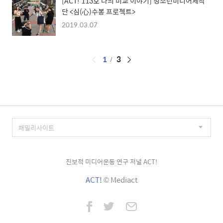
[ACT! 113호 나의 미교 이야기] 청소년미디어제작
단 <심(心)수봉 프로젝트>
2019.03.07
페
1
3
이
징
진보적 미디어운동 연구 저널 ACT!
ACT!
© Mediact