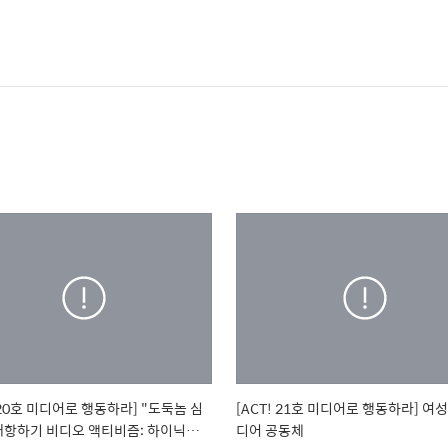
! 20호 미디어로 행동하라] "도둑놈 심
[ACT! 21호 미디어로 행동하라] 여
대항하기 비디오 액티비즘: 하이닉스
디어 공동체