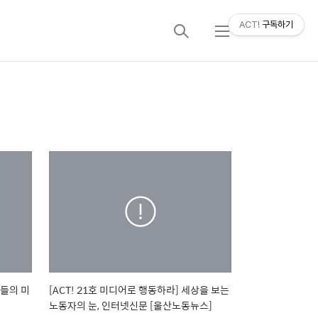
ACT!
구독하기
검
메
색
뉴
성들의 미
[ACT! 21호 미디어로 행동하라] 세상을 보는
노동자의 눈, 인터넷신문 [울산노동뉴스]