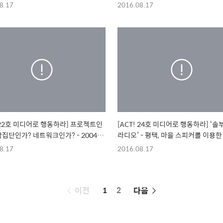
칩 사내하청지회
8.17
2016.08.17
! 22호 미디어로 행동하라] 프로젝트인
[ACT! 24호 미디어로 행동하라] ‘
작집단인가? 네트워크인가? - 2004년
라디오’ - 평택, 마을 스피커를 이용한 라디오
 프로젝트 사례로 본 비디오 액티비즘
방송
8.17
2016.08.17
페
이전
1
2
다음
이
징