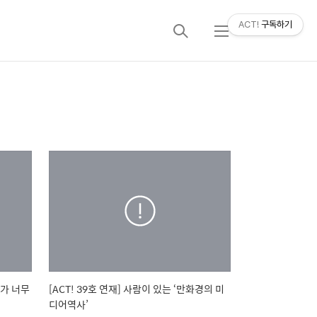
ACT!
구독하기
검
메
색
뉴
내가 너무
[ACT! 39호 연재] 사람이 있는 ‘만화경의 미
디어역사’