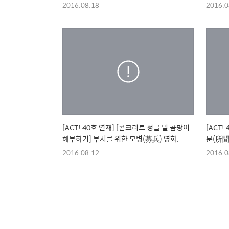
동으로
2016.08.18
2016.0
[ACT! 40호 연재] [콘크리트 정글 밑 곰팡이
[ACT!
해부하기] 부시를 위한 모병(募兵) 영화,
문(所聞
<300>
2016.08.12
2016.0