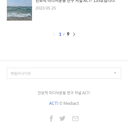
진보적 미디어운동 연구 저널 ACT! 135호입니다.
2023.05.25
페
1
9
이
징
진보적 미디어운동 연구 저널 ACT!
ACT!
© Mediact