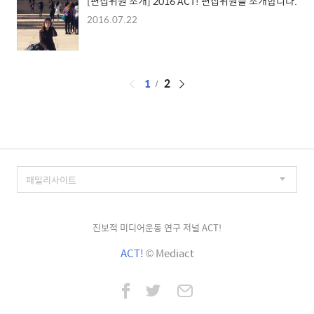
[편집위원 소개] 2016 ACT! 편집위원을 소개합니다.
2016.07.22
페
1
2
이
징
진보적 미디어운동 연구 저널 ACT!
ACT!
© Mediact