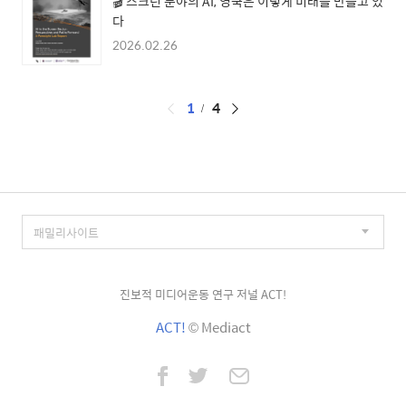
🎬 스크린 분야의 AI, 영국은 이렇게 미래를 만들고 있
다
2026.02.26
페
1
4
이
징
진보적 미디어운동 연구 저널 ACT!
ACT!
© Mediact