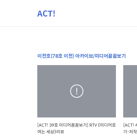
ACT!
이전호(78호 이전) 아카이브/미디어꼼꼼보기
[ACT! 39호 미디어꼼꼼보기] RTV 《미디어로
[ACT
여는 세상》리뷰
기-저작