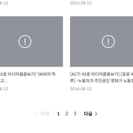
독과의 인터뷰
8.12
2016.08.12
 45호 미디어꼼꼼보기] ‘00씨의 하
[ACT! 45호 미디어꼼꼼보기] [공공 
고...
루] -노동자가 주인공인 영화가 노동영화의
필요충분조건이 될 수는 없다
8.12
2016.08.12
페
이전
1
2
3
다음
이
징