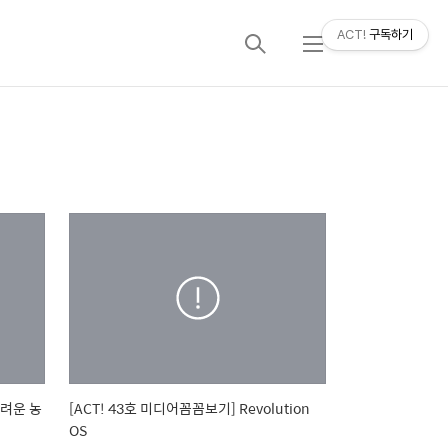
ACT!
구독하기
검
메
색
뉴
어려운 농
[ACT! 43호 미디어꼼꼼보기] Revolution
OS