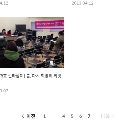
4.12
2013.04.12
 78호 길라잡이] 봄, 다시 희망의 씨앗
3.07
페
이전
1
···
4
5
6
7
다음
이
징