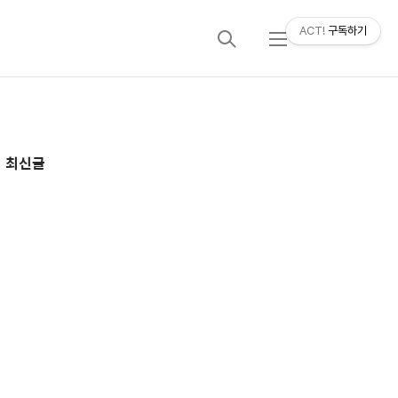
ACT!
구독하기
검
메
색
뉴
추
최신글
가
정
보