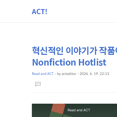
ACT!
혁신적인 이야기가 작품이
상
본
문
세
Nonfiction Hotlist
제
컨
목
텐
Read and ACT
by
acteditor
2026. 6. 19. 22:13
본
츠
댓
문
글
달
기