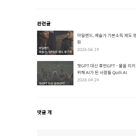
관련글
아일랜드, 예술가 기본소득 제도 
화
2026.06.19
챗GPT 대신 휴먼GPT - 물을 지
위해 AI가 된 사람들 Quili.AI
2026.04.24
댓
댓글
개
글
영
역