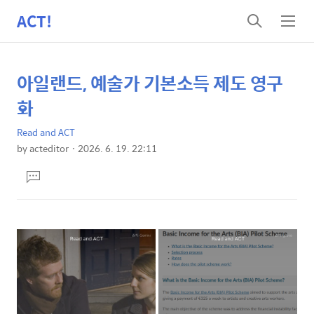
ACT!
검
메
색
뉴
아일랜드, 예술가 기본소득 제도 영구
상
본
문
세
화
제
컨
목
Read and ACT
텐
by
acteditor
2026. 6. 19. 22:11
츠
본
댓
문
글
달
기