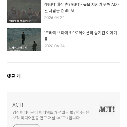
챗GPT 대신 휴먼GPT - 물을 지키기 위해 AI가
된 사람들 Quili.AI
2026.04.24
'드라이브 마이 카' 로케이션의 숨겨진 이야기
들
2026.04.24
댓
댓글
개
글
영
역
ACT!
영상미디어센터 미디액트가 격월로 발간하는 진
보적 미디어운동 연구 저널 <ACT!>입니다.