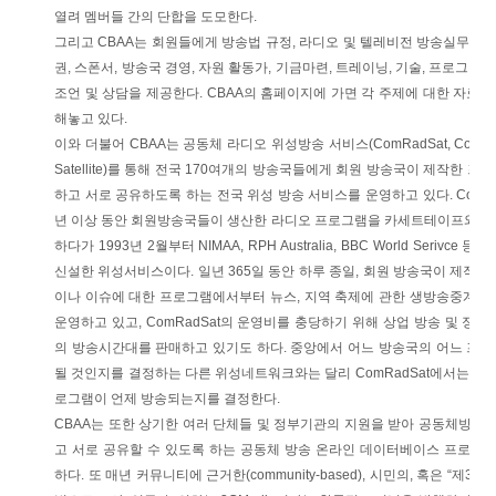
열려 멤버들 간의 단합을 도모한다.
그리고 CBAA는 회원들에게 방송법 규정, 라디오 및 텔레비전 방송실무규범(Code
권, 스폰서, 방송국 경영, 자원 활동가, 기금마련, 트레이닝, 기술, 프로그
조언 및 상담을 제공한다. CBAA의 홈페이지에 가면 각 주제에 대한 자료
해놓고 있다.
이와 더불어 CBAA는 공동체 라디오 위성방송 서비스(ComRadSat, Communi
Satellite)를 통해 전국 170여개의 방송국들에게 회원 방송국이 제작한 프
하고 서로 공유하도록 하는 전국 위성 방송 서비스를 운영하고 있다. ComRad
년 이상 동안 회원방송국들이 생산한 라디오 프로그램을 카세트테이프와 우
하다가 1993년 2월부터 NIMAA, RPH Australia, BBC World Serivce 
신설한 위성서비스이다. 일년 365일 동안 하루 종일, 회원 방송국이 제작한
이나 이슈에 대한 프로그램에서부터 뉴스, 지역 축제에 관한 생방송중계 
운영하고 있고, ComRadSat의 운영비를 충당하기 위해 상업 방송 및 정부
의 방송시간대를 판매하고 있기도 하다. 중앙에서 어느 방송국의 어느 프
될 것인지를 결정하는 다른 위성네트워크와는 달리 ComRadSat에서는 프
로그램이 언제 방송되는지를 결정한다.
CBAA는 또한 상기한 여러 단체들 및 정부기관의 지원을 받아 공동체방송
고 서로 공유할 수 있도록 하는 공동체 방송 온라인 데이터베이스 프로젝트(CB O
하다. 또 매년 커뮤니티에 근거한(community-based), 시민의, 혹은 “제