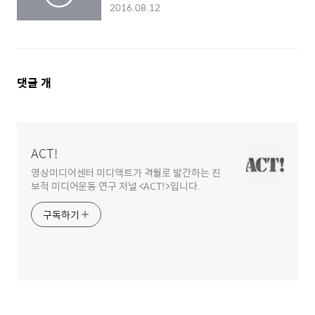
reform> 참관기 ①
2016.08.12
댓
댓글
개
글
영
역
ACT!
영상미디어센터 미디액트가 격월로 발간하는 진
보적 미디어운동 연구 저널 <ACT!>입니다.
구독하기