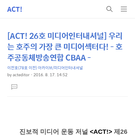
ACT!
검
메
색
뉴
[ACT! 26호 미디어인터내셔널] 우리
상
본
문
세
는 호주의 가장 큰 미디어섹터다! - 호
제
컨
주공동체방송연합 CBAA -
목
텐
이전호(78호 이전) 아카이브/미디어인터내셔널
츠
by
acteditor
2016. 8. 17. 14:52
본
댓
문
글
달
기
진보적 미디어 운동 저널
<ACT!>
제26호 