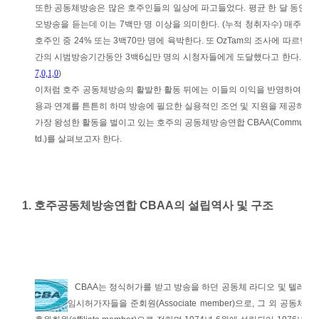
또한 공동체방송은 많은 호주인들의 일상에 파고들었다. 평균 한 달 동안 1
오방송을 듣는데 이는 7백만 명 이상을 의미한다. (누적 청취자수) 매주 
호주인 중 24% 또는 3백70만 명에 육박한다. 또 OzTam의 조사에 따르면 
간의 시범방송기간동안 3백6십만 명의 시청자들에게 도달했다고 한다. (
htt
7,0,1,0
)
이처럼 호주 공동체방송의 활발한 활동 뒤에는 이들의 이익을 반영하여 정
용과 연계를 튼튼히 하며 방송에 필요한 실용적인 조언 및 지원을 제공하는 단체
가장 왕성한 활동을 벌이고 있는 호주의 공동체방송연합 CBAA(Community Broadcast
td.)를 살펴보고자 한다.
1. 호주공동체방송연합 CBAA의 설립역사 및 구조
CBAA는 정식허가를 받고 방송을 하던 공동체 라디오 및 텔레비전 방
임시허가자들을 준회원(Associate member)으로, 그 외 공동