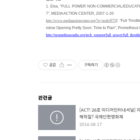
1. Elsa, “FULL POWER NON-COMMERCIAL/EDUCATIONA
7”, MEDIA ACTION CENTER, 2007-1-20
http://www.mediaactioncenter.org/?q=node/875
2. "Full Throt
ndow Opening Pretty Soon: Time to Plan", Prometheus 
http://prometheusradio.org/tech_support/full_power/full_throttl
공감
구독하기
관련글
[ACT! 26호 미디어인터내셔널] 
해적질? 국제단편영화제
2016.08.17