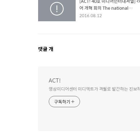
[ACT! 40호 미디어인터내셔널] 
어 개혁 회의 The national
conference for media reform> 참
2016.08.12
관기 ①
댓
댓글
개
글
영
역
ACT!
영상미디어센터 미디액트가 격월로 발간하는 진보적 미
구독하기