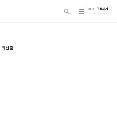
ACT!
구독하기
검
메
색
뉴
추
최신글
가
정
보