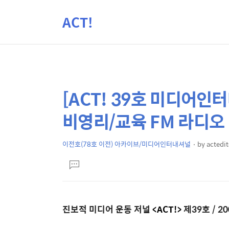
ACT!
[ACT! 39호 미디어인터
상
본
문
세
비영리/교육 FM 라디오
제
컨
목
텐
이전호(78호 이전) 아카이브/미디어인터내셔널
by
actedit
본
츠
댓
문
글
달
기
진보적 미디어 운동 저널
<ACT!>
제39호 / 2