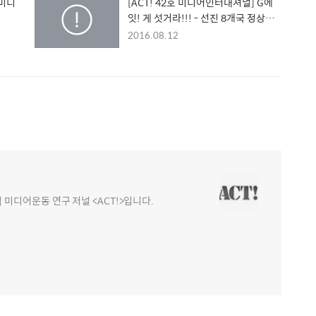
<미디
[ACT! 42호 미디어인터내셔널] G에
잇! 게 섯거라!!! - 선진 8개국 정상회
담(G8 2007)을 막아내는 미디어행동
2016.08.12
디어운동 연구 저널 <ACT!>입니다.