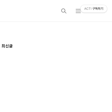
ACT!
구독하기
검
메
색
뉴
추
최신글
가
정
보