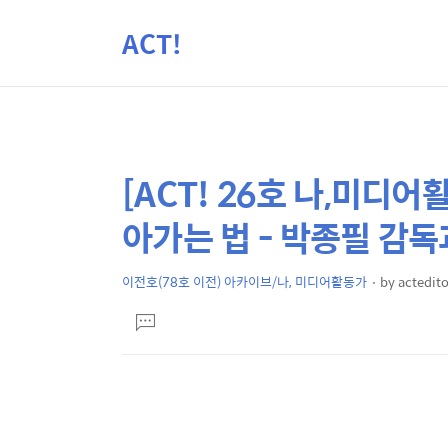
ACT!
[ACT! 26호 나,미디어
상
본
문
세
아가는 법 - 박종필 감독
제
컨
목
텐
이전호(78호 이전) 아카이브/나, 미디어활동가
by
actedito
본
츠
댓
문
글
달
기