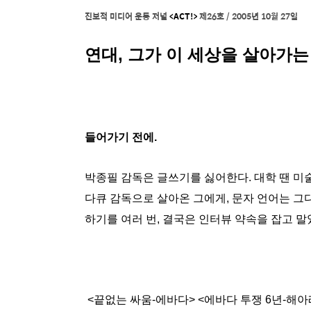
진보적 미디어 운동 저널
<ACT!>
제26호 / 2005년 10월 27일
연대, 그가 이 세상을 살아가는
들어가기 전에.
박종필 감독은 글쓰기를 싫어한다. 대학 땐 미술
다큐 감독으로 살아온 그에게, 문자 언어는 그
하기를 여러 번, 결국은 인터뷰 약속을 잡고 말
<끝없는 싸움-에바다> <에바다 투쟁 6년-해