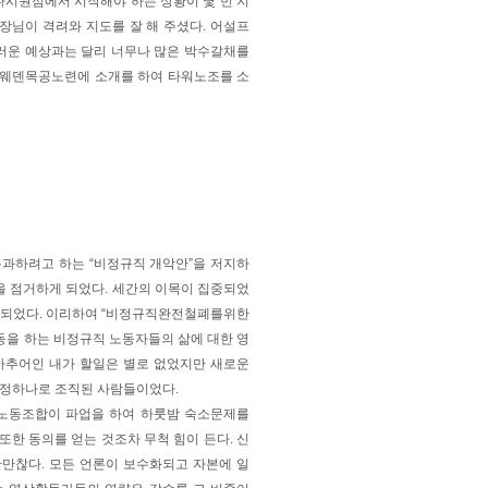
다시원점에서 시작해야 하는 상황이 몇 번 지
회장님이 격려와 지도를 잘 해 주셨다. 어설프
끄러운 예상과는 달리 너무나 많은 박수갈채를
스웨덴목공노련에 소개를 하여 타워노조를 소
과하려고 하는 “비정규직 개악안”을 저지하
 점거하게 되었다. 세간의 이목이 집중되었
 되었다. 이리하여 “비정규직완전철폐를위한
을 하는 비정규직 노동자들의 삶에 대한 영
마추어인 내가 할일은 별로 없었지만 새로운
열정하나로 조직된 사람들이었다.
 노동조합이 파업을 하여 하룻밤 숙소문제를
한 동의를 얻는 것조차 무척 힘이 든다. 신
만찮다. 모든 언론이 보수화되고 자본에 일