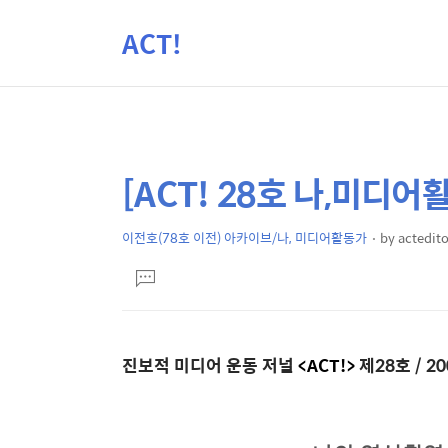
ACT!
[ACT! 28호 나,미디
상
본
문
세
제
이전호(78호 이전) 아카이브/나, 미디어활동가
by
actedito
컨
본
목
텐
댓
문
글
츠
달
기
진보적 미디어 운동 저널
<ACT!>
제28호 / 2