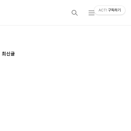
ACT!
구독하기
검
메
색
뉴
추
최신글
가
정
보