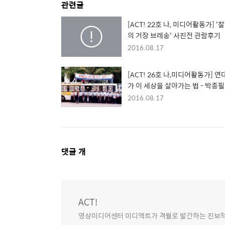
관련글
[ACT! 22호 나, 미디어활동가] '
의 거장 브레송' 사진전 관람후기
2016.08.17
[ACT! 26호 나,미디어활동가] 연대
가 이 세상을 살아가는 법 - 박종필
독과의 인터뷰 -
2016.08.17
댓
댓글
개
글
영
역
ACT!
영상미디어센터 미디액트가 격월로 발간하는 진보적 미