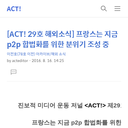
ACT!
검
메
색
뉴
[ACT! 29호 해외소식] 프랑스는 지금
상
본
문
세
p2p 합법화를 위한 분위기 조성 중
제
컨
목
이전호(78호 이전) 아카이브/해외 소식
텐
by
acteditor
2016. 8. 16. 14:25
츠
본
댓
문
글
달
기
진보적 미디어 운동 저널
<ACT!>
제29호 
프랑스는 지금 p2p 합법화를 위한 