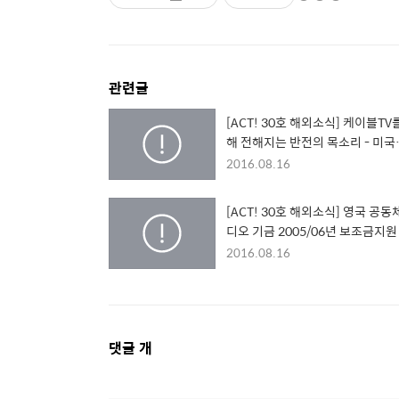
관련글
[ACT! 30호 해외소식] 케이블TV
해 전해지는 반전의 목소리 - 미국
Free Speach TV의 반전 특집 편
2016.08.16
[ACT! 30호 해외소식] 영국 공동
디오 기금 2005/06년 보조금지원
정결과 발표
2016.08.16
댓
댓글
개
글
영