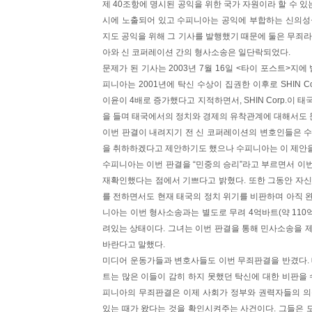
제 40조항에 명시된 공익을 위한 국가 자원이라 할 수 
시에 노출되어 있고 수피니아는 공익에 부합하는 신의성실
지도 공익을 위해 그 기사를 발행했기 때문에 둘은 무죄라
아와 신 코퍼레이션 간의 형사소송은 일단락되었다.
문제가 된 기사는 2003년 7월 16일 <타이 포스트>지
피니아는 2001년에 탁신 수상이 집권한 이후로 SHIN 
이윤이 4배로 증가했다고 지적하면서, SHIN Corp.이
을 들며 태국에서의 정치와 경제의 유착관계에 대해서도 
이번 판결이 내려지기 전 신 코퍼레이션의 변호인들은 수
을 취하하겠다고 제안하기도 했으나 수피니아는 이 제안을
수피니아는 이번 판결을 “민중의 승리”라고 부르면서 이
재확인했다는 점에서 기쁘다고 밝혔다. 또한 그동안 자신
를 전하면서도 현재 태국의 정치 위기를 비판하며 아직 
니아는 이번 형사소송과는 별도로 무려 4억바트(약 11
려있는 상태이다. 그녀는 이번 판결을 통해 민사소송을 
바란다고 말했다.
미디어 운동가들과 변호사들도 이번 무죄판결을 반겼다
트는 많은 이들이 감히 하지 못했던 탁신에 대한 비판을 
피니아의 무죄판결은 이제 사회가 정부와 권력자들의 의
있는 때가 왔다는 것을 확인시켜주는 사건이다. 그들은 