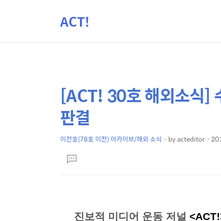
ACT!
[ACT! 30호 해외소식]
상
본
문
세
판결
제
컨
목
텐
이전호(78호 이전) 아카이브/해외 소식
by
acteditor
201
본
츠
댓
문
글
달
기
진보적 미디어 운동 저널
<ACT!