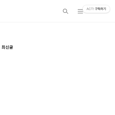
ACT!
구독하기
검
메
색
뉴
추
최신글
가
정
보