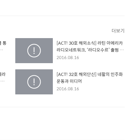
더보기
를 통
[ACT! 30호 해외소식] 라틴 아메리카
라디오네트워크, ‘라디오수르’ 출범 가
성
시화
2016.08.16
체라
[ACT! 32호 해외단신] 네팔의 민주화
 선
운동과 미디어
2016.08.16