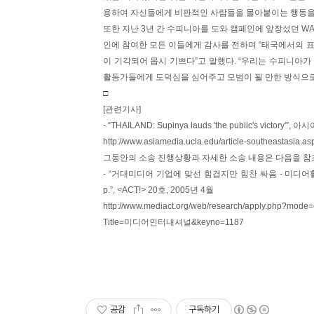
용하여 자신들에게 비판적인 사람들을 몰아붙이는 행동을
또한 지난 3년 간 수피니아를 도와 캠페인에 앞장섰던 WACC의 
인에 참여한 모든 이들에게 감사를 전하며 “태국에서의 표
이 기각되어 몹시 기쁘다”고 말했다. “우리는 수피니아가
활동가들에게 도덕심을 심어주고 모범이 될 만한 방식으로
□
[관련기사]
- “THAILAND: Supinya lauds 'the public's victo
http://www.asiamedia.ucla.edu/article-southeastasia.
그동안의 소송 진행상황과 자세한 소송 내용은 다음을 참
- “거대미디어 기업에 맞선 힘겹지만 힘찬 싸움 - 미디어활
p.”, <ACT!> 20호, 2005년 4월
http://www.mediact.org/web/research/apply.php?mod
Title=미디어인터내셔널&keyno=1187
공감
구독하기