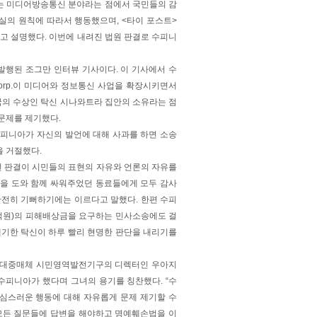
있는 미디어방송통신 분야라는 점에서 국민들의 감
의 원칙에 따라서 행동했으며, <타이 포스트>
고 설명했다. 이번에 내려진 법원 판결로 수피니
에 발행된 조그만 인터뷰 기사이다. 이 기사에서 수
Corp.이 미디어와 정보통신 사업을 확장시키면서
 태국의 수상인 탁신 시나와트라 집안의 소유라는 점
문제를 제기했다.
피니아가 자신의 발언에 대해 사과를 하면 소송
 거절했다.
번 판결이 시민들의 표현의 자유와 언론의 자유를
을 도와 함께 싸워주었던 동료들에게 모두 감사
완전히 기뻐하기에는 이르다고 말했다. 한편 수피
0억원)의 피해배상금을 요구하는 민사소송에도 걸
제기한 탁신이 하루 빨리 현명한 판단을 내리기를
. 대중매체 시민영역발전기구의 디렉터인 우아지
수피니아가 했다며 그녀의 용기를 칭찬했다. “수
심스러운 행동에 대해 자유롭게 문제 제기할 수
모든 질문들에 답변을 해야하고 명예훼손법을 이