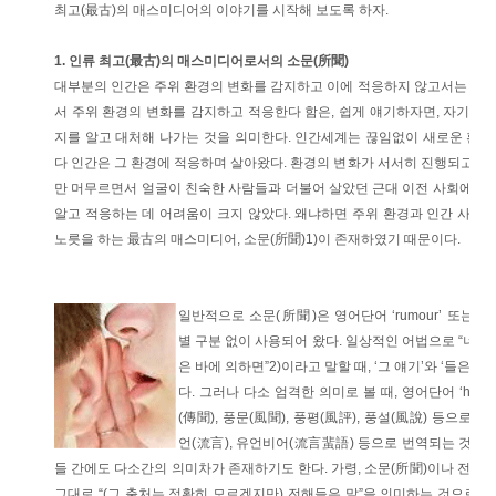
최고(最古)의 매스미디어의 이야기를 시작해 보도록 하자.
1. 인류 최고(最古)의 매스미디어로서의 소문(所聞)
대부분의 인간은 주위 환경의 변화를 감지하고 이에 적응하지 않고서는 살아 
서 주위 환경의 변화를 감지하고 적응한다 함은, 쉽게 얘기하자면, 자기 주
지를 알고 대처해 나가는 것을 의미한다. 인간세계는 끊임없이 새로운 환경을
다 인간은 그 환경에 적응하며 살아왔다. 환경의 변화가 서서히 진행되고 일
만 머무르면서 얼굴이 친숙한 사람들과 더불어 살았던 근대 이전 사회에선,
알고 적응하는 데 어려움이 크지 않았다. 왜냐하면 주위 환경과 인간 사이를
노릇을 하는 最古의 매스미디어, 소문(所聞)1)이 존재하였기 때문이다.
일반적으로 소문(所聞)은 영어단어 ‘rumour’ 또는 ‘h
별 구분 없이 사용되어 왔다. 일상적인 어법으로 “너 그 
은 바에 의하면”2)이라고 말할 때, ‘그 얘기’와 ‘들은 
다. 그러나 다소 엄격한 의미로 볼 때, 영어단어 ‘hears
(傳聞), 풍문(風聞), 풍평(風評), 풍설(風說) 등으로 번역되
언(流言), 유언비어(流言蜚語) 등으로 번역되는 것이 
들 간에도 다소간의 의미차가 존재하기도 한다. 가령, 소문(所聞)이나 전문(
그대로 “(그 출처는 정확히 모르겠지만) 전해들은 말”을 의미하는 것으로 항상