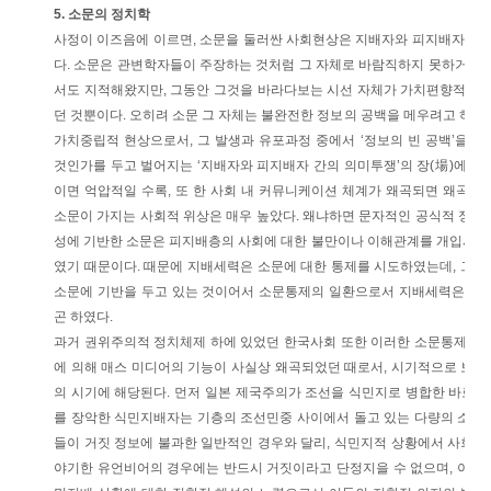
5. 소문의 정치학
사정이 이즈음에 이르면, 소문을 둘러싼 사회현상은 지배자와 피지배자 간
다. 소문은 관변학자들이 주장하는 것처럼 그 자체로 바람직하지 못하거나 
서도 지적해왔지만, 그동안 그것을 바라다보는 시선 자체가 가치편향적이었
던 것뿐이다. 오히려 소문 그 자체는 불완전한 정보의 공백을 메우려고 하는
가치중립적 현상으로서, 그 발생과 유포과정 중에서 ‘정보의 빈 공백’을 
것인가를 두고 벌어지는 ‘지배자와 피지배자 간의 의미투쟁’의 장(場)에 가
이면 억압적일 수록, 또 한 사회 내 커뮤니케이션 체계가 왜곡되면 왜곡될
소문이 가지는 사회적 위상은 매우 높았다. 왜냐하면 문자적인 공식적 정보
성에 기반한 소문은 피지배층의 사회에 대한 불만이나 이해관계를 개입시키
였기 때문이다. 때문에 지배세력은 소문에 대한 통제를 시도하였는데, 그
소문에 기반을 두고 있는 것이어서 소문통제의 일환으로서 지배세력은 소문
곤 하였다.
과거 권위주의적 정치체제 하에 있었던 한국사회 또한 이러한 소문통제의 
에 의해 매스 미디어의 기능이 사실상 왜곡되었던 때로서, 시기적으로 보
의 시기에 해당된다. 먼저 일본 제국주의가 조선을 식민지로 병합한 바로 직
를 장악한 식민지배자는 기층의 조선민중 사이에서 돌고 있는 다량의 소문
들이 거짓 정보에 불과한 일반적인 경우와 달리, 식민지적 상황에서 사회
야기한 유언비어의 경우에는 반드시 거짓이라고 단정지을 수 없으며, 이는