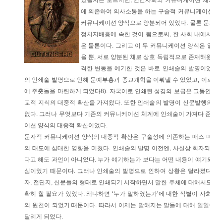
였을지는 모르지만, 인간사회의 커뮤니케이션 체계7)
에 의존하여 의사소통을 하는 구술적 커뮤니케이션 양
커뮤니케이션 양식으로 양분되어 있었다. 물론 문자적
정치지배층에 속한 것이 됨으로써, 한 사회 내에서 
은 물론이다. 그리고 이 두 커뮤니케이션 양식은 일정
을 뿐, 서로 양분된 채로 상호 독립적으로 존재해왔다.
격한 변동을 예기한 것은 바로 인쇄술의 발명이었다.
의 인쇄술 발명으로 인해 문예부흥과 종교개혁을 이뤄낼 수 있었고, 이로써
에 주춧돌을 마련하게 되었다8). 자국어로 인쇄된 성경의 보급은 그동안 성
교적 지식의 대중적 확산을 가져왔다. 또한 인쇄술의 발명이 신문발행의 
없다. 그러나 무엇보다 기존의 커뮤니케이션 체계에 인쇄술이 가져다 준 가
이션 양식의 대중적 확산이었다.
문자적 커뮤니케이션 양식의 대중적 확산은 구술성에 의존하는 매스 미디어
의 태도에 심대한 영향을 미쳤다. 인쇄술의 발명 이전엔, 사실상 회자되는 
다고 해도 과언이 아니었다. 누가 얘기하는가 보다는 어떤 내용이 얘기되고
심이었기 때문이다. 그러나 인쇄술의 발명으로 인하여 상황은 달라졌다. 우선
자, 전단지, 신문들의 형태로 인쇄되기 시작하면서 말한 주체에 대해서도 식
확히 할 필요가 있었다. 왜냐하면 ‘누가 말하였는가’에 대한 식별이 사회적 
의 원천이 되었기 때문이다. 따라서 이제는 말해지는 말들에 대해 일일이 ‘
달리게 되었다.