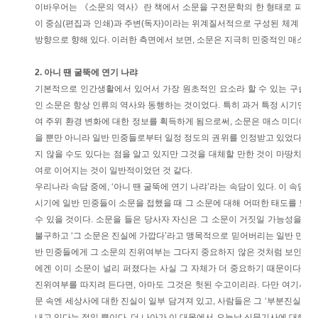
이바우어는 《소문의 역사》란 책에서 소문을 구전문학의 한 형태로 파악하고
이 중심(편집과 인쇄)과 주변(독자)이라는 위계질서적으로 구성된 체계 안에 
방향으로 향해 있다. 이러한 측면에서 보면, 소문은 지극히 민중적인 매스미디
2. 아니 땐 굴뚝에 연기 나랴
기본적으로 인간생활에서 있어서 가장 원초적인 요소라 할 수 있는 구술성(
인 소문은 항상 인류의 역사와 동행하는 것이었다. 특히 과거 특정 시기엔 
여 주위 환경 변화에 대한 정보를 획득하게 됨으로써, 소문은 매스 미디어
을 뿐만 아니라 일반 민중들로부터 일정 정도의 권위를 인정받고 있었다. 때
지 않을 수도 있다는 점을 알고 있지만 그것을 대체할 만한 것이 마땅치 않
여로 이어지는 것이 일반적이었던 것 같다.
우리나라 속담 중에, ‘아니 땐 굴뚝에 연기 나랴’라는 속담이 있다. 이 속담
시기에 일반 민중들이 소문을 접했을 때 그 소문에 대해 어떠한 태도를 보
수 있을 것이다. 소문을 들은 당사자 자신은 그 소문이 거짓일 가능성을 충
불구하고 ‘그 소문은 진실에 가깝다’라고 맹목적으로 믿어버리는 일반 민중들
반 민중들에게 그 소문의 진위여부는 그다지 중요하지 않은 것처럼 보인다. 
에겐 이미 소문이 널리 퍼졌다는 사실 그 자체가 더 중요하기 때문이다. 
진위여부를 따지려 든다면, 아마도 그것은 헛된 수고이리라. 다만 여기서 우
문 속엔 세상사에 대한 진실이 일부 담겨져 있고, 사람들은 그 ‘부분진실’인
내고 있다는 점일 뿐이다. 더 나아가 이 대목에서 오늘날 신문기사에 대해 