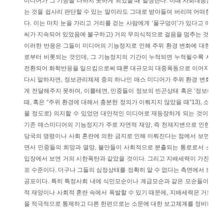
미디어가 그 기능을 다하지 못하게 되었을 때 발생한다. 이때 사회대중은
는 것을 쉽사리 판단할 수 있는 말이라도 그대로 받아들여 버리며 어떠한 
다. 이는 마치 눈을 가리고 거리를 걷는 사람에게 ‘물구덩이’가 있다고 얘기해
씨가 지속되어 있었음에 불구하고) 거의 무의식적으로 걸음을 멈추는 것과 같
이러한 반응은 그들이 미디어의 기능정지로 인해 주위 환경 변화에 대한 
로부터 비롯되는 것인데, 그 기능정지의 기간이 누적되면 누적될수록 사회
전환되어 화학반응을 일으킴으로써 때론 대규모의 대중폭동으로 이어지기도
다시 말하자면, 정보관리체제 중의 하나인 매스 미디어가 주위 환경 변화에
게 전달해주지 못하여, 이를테면, 민중들이 정보의 빈곤상태 혹은 ‘정보에 대
때, 혹은 “주위 환경에 대해서 충분한 정의가 이뤄지지 않았을 때”13), 소문
울 정도로) 의지할 수 있었던 대안적인 미디어로 재등장하게 되는 것이라 
기존 매스미디어의 기능정지가 주로 자연적 재앙, 즉 천재지변으로 인한 두절
당국의 명령이나 사회 혼란에 의한 금지로 인해 이뤄진다는 점에서 보면, 
면서 민중들의 희망과 열망, 불만들이 사회적으로 분출되는 통로로서 소문
입장에서 보면 거의 시한폭탄과 같았을 것이다. 그리고 지배세력이 가진 민
포 수준이다. 더구나 그들의 심정상태를 정확히 알 수 없다는 측면에서 보면,
공포이다. 특히 특정사회 내에 식민모순이나 계급모순과 같은 모순들이 존
적 재앙이나 사회적 혼란 속에서 폭발할 수 있기 때문에, 지배세력은 거의
을 적극적으로 통제하고 다른 한편으로는 소문에 대한 보고체계를 정비하고