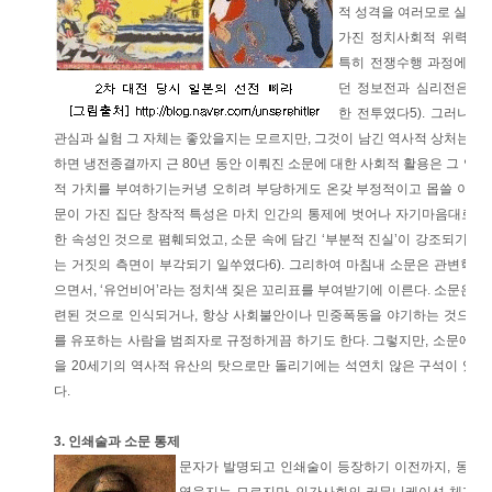
적 성격을 여러모로 실험하
가진 정치사회적 위력을 
특히 전쟁수행 과정에서 
던 정보전과 심리전은 
한 전투였다5). 그러나 
관심과 실험 그 자체는 좋았을지는 모르지만, 그것이 남긴 역사적 상처는 명
하면 냉전종결까지 근 80년 동안 이뤄진 소문에 대한 사회적 활용은 그 역
적 가치를 부여하기는커녕 오히려 부당하게도 온갖 부정적이고 몹쓸 이미지
문이 가진 집단 창작적 특성은 마치 인간의 통제에 벗어나 자기마음대로 
한 속성인 것으로 폄훼되었고, 소문 속에 담긴 ‘부분적 진실’이 강조되기 보
는 거짓의 측면이 부각되기 일쑤였다6). 그리하여 마침내 소문은 관변학
으면서, ‘유언비어’라는 정치색 짖은 꼬리표를 부여받기에 이른다. 소문은 
련된 것으로 인식되거나, 항상 사회불안이나 민중폭동을 야기하는 것으로 
를 유포하는 사람을 범죄자로 규정하게끔 하기도 한다. 그렇지만, 소문에 
을 20세기의 역사적 유산의 탓으로만 돌리기에는 석연치 않은 구석이 있다.
다.
3. 인쇄술과 소문 통제
문자가 발명되고 인쇄술이 등장하기 이전까지, 동서양