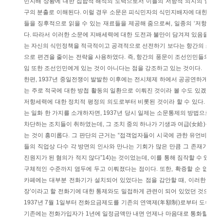
민지배 상황에 대한 집합적 해석의 노력으로서 이들의 저항적 의지의 발로
구의 분출로 이해된다. 이럴 경우 소문은 피식민자의 식민지배자에 대한 저
들을 징후적으로 읽을 수 있는 재료들을 제공해 줌으로써, 일종의 ‘저항적 
다. 따라서 이러한 소문에 지배세력에 대한 도전과 불만이 담겨져 있음을 인
는 자신의 식민정책을 적극적이고 공격적으로 선전하기 보다는 항간의 소문
으로 편견을 줄이는 전략을 사용하였다. 즉, 항간의 풍문이 조선인민들의 ‘오
임 또한 조선인민에게 있는 것이 아니다는 점을 강조하고 있는 것이다.
한편, 1937년 중일전쟁이 발발한 이후에는 전시체제 하에서 공공연하게 유
는 주로 적국에 대한 방첩 활동의 일환으로 이뤄진 것이라 볼 수도 있겠지만
저항세력에 대한 정치적 평정의 의도로부터 비롯된 것이라 할 수 있다. 여기
는 일화 한 가지를 소개하자면, 1937년 당시 일제는 소문통제의 방법으로
차단하는 조치들이 취하였는데, 그 조치 중의 하나가 기생과 여급(女給)들
는 것이 흥미롭다. 그 판단의 근거는 “접객업자들이 시국에 관한 유언비어를
들의 직업상 다수 각 방면의 인사와 만나는 기회가 많은 만큼 그 존재가 
진원지가 된 혐의가 적지 않다”14)는 것이었는데, 이를 통해 짐작할 수 있
구체적인 수준까지 염두에 두고 이뤄졌다는 점이다. 또한, 확증할 순 없지
카페에는 대부분 전화기가 설치되어 있었다는 점을 감안할 때, 이러한 일
장’이라고 할 전화기에 대한 통제와도 밀접하게 관련이 되어 있었던 것으로
1937년 7월 1일부터 전화요금제도를 기존의 연액제(年額制)로부터 도수제(
기존에는 전화가입자가 1년에 일정금액만 내면 언제나 마음대로 통화할 수