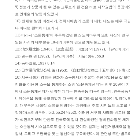
8) E.L. 아이젠슈타인 (1983), 《인쇄출판문화의 원류》, 전영표 역(1991),
9) 정보가 상품이 될 수 있는 교두보가 된 것은 바로 저작권법의 등장이었다
로 인쇄술의 발명이 있었다.
10) 인쇄술 발명 이전시기, 정치지배층의 소문에 대한 태도는 매우 극단적
나 아니면 완벽히 따르거나.
11) 따라서 ‘소문통제’에 주목하였던 한스 노이바우어 또한 자신의 연구《
있는 사례의 대부분을 18세기이후의 것으로 채워놓고 있다.
12) 淸水幾太郞 (1946), 《流言蜚語》, 이효성 역 (1977), 《유언비어의 사회학
13) 원우현 편 (1982), 《유언비어론》, 서울: 청람, pp.8
14) 동아일보, 1937.8.14
15) 日本電信電話公社 編 (1953), 《自動電話交換二十五年史》(下卷), pp.4
16) 서구사회의 경험은 전화가 소문통제의 주요한 수단이었음을 잘 보여준다
전화를 이용한 소문을 통제하는 소위 ‘소문통제센터’는 전후 20년이 지난 
에서 소문통제센터가 세워진 계기는 인종폭동 때문이었는데, 인종폭동 당시
니케이션을 통해 유포되었기 때문에 이를 따라잡을 필요성이 있었다. 따라
의 대부분은 사회적 소요를 예방하는 차원에서 주로 시민들의 보고를 위한
것이다(노이바우어, ibid, pp.247-252). 이러한 서구의 사례와 비교해 볼
가 식민초기부터 한반도 전국토에 걸쳐 건설하였던 경비전화망은 세계역사상
는 소문통제 시스템으로도 볼 수 있을 것이다. 일제는 식민저항세력을 경비할
찰서, 그리고 우편국을 잇는 통신마을 구축하였다. 이 관련성 또한 별도의 