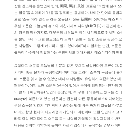
장을 강조하는 용법인데 반해, 風聞, 風評, 風說, 流言은 “바람에 실려 오는 말들
는 말들”을 의미하여 ‘내용’을 강조하는 용법이다. 하여간 단어의 용법과 의
으로 ‘소문’이라 일컫는 것은 오늘날의 신문(新聞)에 상당하는 매스 미디어의
우선 소문은 오늘날의 뉴스와 마찬가지로 시의성(時宜性)이 관건이 된다. 몇
의 경우와 마찬가지로, 대부분의 사람들은 이미 시기적으로 뒤처진 소문들
을 뿐만 아니라 그럴 필요성조차 느끼지 못한다. 또한 소문은 공공적(公共的)
든 사람들이 그렇게 얘기하고 알고 있다더라”라고 말하는 순간, 소문은 공공
불특정 다수에게 전달된다는 측면에서도 현대사회의 매스미디어의 면모를 많
그렇다고 소문을 오늘날의 신문과 같은 것으로 상상한다면 오류이다. 문자
시기에 혹은 문자가 등장하였다 하더라도 그것이 소수의 독점물에 불과하
에, 소문은 읽고 쓸 수 없었던 대다수 사람들이 유일하게 의존하였던 매스
때문이다. 어찌 보면 소문은 (신문에 있어서 종이에 해당되는) 인간의 기억력
의 활자에 해당하는) 인간의 음성언어, 즉 구술에 의존하고 있다는 점에서, 문자
eracy)에 의존하고 있는 신문과는 완전히 다른 종류의 매스미디어였는지도
우선 소문은 인간의 기억력에 의존하는 탓에 비록 과거의 일들을 다루고는 
더라도 항상 현재의 사고과정이 개입되기 마련이며, 또한 인간의 사고 작용
라도 항상 현재적이고 소문을 듣는 사람의 자의적인 첨삭과정이 수반된다. 가
내용을 정확히 기억하지 못하여 자신의 입장에서 윤색하는 경우가 이에 해당한