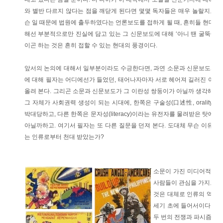
와 별반 다르지 않다는 점을 깨닫게 된다면 몇몇 독자들은 매우 놀랄지도 모
슨 일 때문에 법원에 출두하였다는 언론보도를 접하게 될 때, 흔히들 현대인
해선 부분적으로만 진실에 담고 있는 그 신문보도에 대해 ‘아니 땐 굴뚝에 연
이곤 하는 것은 흔히 접할 수 있는 현대의 풍경이다.
앞서의 논의에 대해서 일부분이라도 수긍한다면, 과연 소문과 신문보도와의
에 대해 필자는 어디에선가 들었던, 태어나자마자 서로 헤어져 길러진 이란
올려 본다. 그리곤 소문과 신문보도가 그 이란성 쌍둥이가 아닐까 생각해 본다
그 자체가 사회권력 생성이 되는 시대에, 한쪽은 구술성(口述性, orality
박대당하고, 다른 한쪽은 문자성(literacy)이라는 유전자를 물려받은 탓에
아닐까하고. 여기서 필자는 또 다른 질문을 던져 본다. 도대체 무슨 이유 
는 인류로부터 천대 받았는가?
소문이 가진 미디어적 성
사람들이 관심을 가지고 
것은 대체로 인류의 역사가
세기 초에 들어서이다. 2
두 번의 전쟁과 파시즘, 