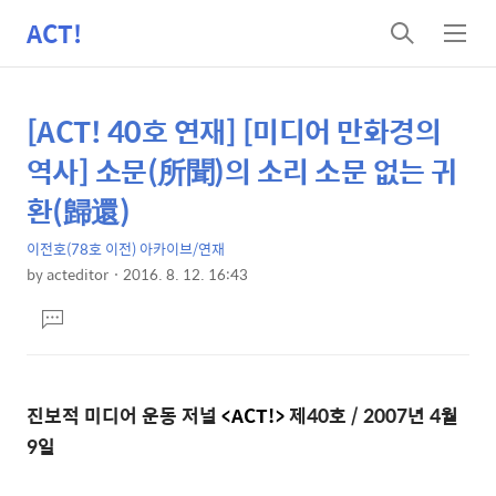
ACT!
검
메
색
뉴
[ACT! 40호 연재] [미디어 만화경의
상
본
문
세
역사] 소문(所聞)의 소리 소문 없는 귀
제
컨
환(歸還)
목
텐
이전호(78호 이전) 아카이브/연재
츠
by
acteditor
2016. 8. 12. 16:43
본
댓
문
글
달
기
진보적 미디어 운동 저널
<ACT!>
제40호 / 2007년 4월
9일