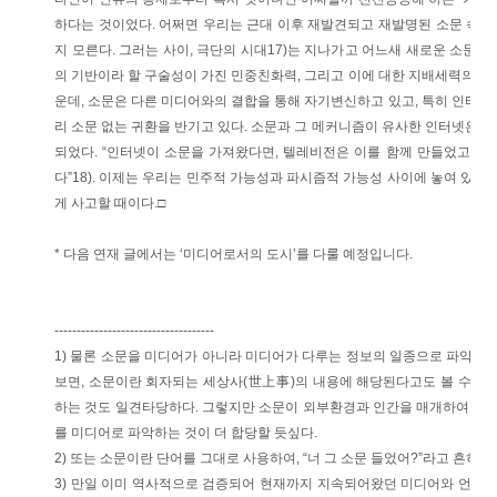
하다는 것이었다. 어쩌면 우리는 근대 이후 재발견되고 재발명된 소문 속
지 모른다. 그러는 사이, 극단의 시대17)는 지나가고 어느새 새로운 소문의
의 기반이라 할 구술성이 가진 민중친화력, 그리고 이에 대한 지배세력의 두
운데, 소문은 다른 미디어와의 결합을 통해 자기변신하고 있고, 특히 인터넷
리 소문 없는 귀환을 반기고 있다. 소문과 그 메커니즘이 유사한 인터넷은 
되었다. “인터넷이 소문을 가져왔다면, 텔레비전은 이를 함께 만들었고, 
다”18). 이제는 우리는 민주적 가능성과 파시즘적 가능성 사이에 놓여 있는
게 사고할 때이다.□
* 다음 연재 글에서는 ‘미디어로서의 도시’를 다룰 예정입니다.
------------------------------------
1) 물론 소문을 미디어가 아니라 미디어가 다루는 정보의 일종으로 파악하는
보면, 소문이란 회자되는 세상사(世上事)의 내용에 해당된다고도 볼 수 있
하는 것도 일견타당하다. 그렇지만 소문이 외부환경과 인간을 매개하여 준다
를 미디어로 파악하는 것이 더 합당할 듯싶다.
2) 또는 소문이란 단어를 그대로 사용하여, “너 그 소문 들었어?”라고 흔히들
3) 만일 이미 역사적으로 검증되어 현재까지 지속되어왔던 미디어와 언론을