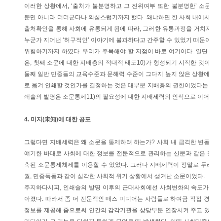
이러한 상황에서, ‘출처가 불분명하고 그 진위여부 또한 불분명한’ 소문은
뿐만 아니라 더더군다나 의심스럽기까지 했다. 왜냐하면 한 사회 내에서 떠
출처확인을 통해 사회에 유통되게 됨에 따라, 그러한 유통과정을 거치지 
누군가 지어낸 ‘허구적인’ 이야기에 불과하다고 간주할 수 있었기 때문이다.
위험하기까지 하였다. 우리가 주목해야 할 지점이 바로 여기이다. 일단 여기
은, 첫째 소문에 대한 지배층의 적대적 태도10)가 형성되기 시작한 것이 인
둘째 일반 민중들의 교육수준과 문해력 수준이 그다지 높지 않은 상황에서, 
로 옮겨 인쇄할 것인가를 결정하는 것은 대부분 지배층의 권한이었다는 점이다
쇄술의 발명은 소문통제11)의 필요성에 대한 지배세력의 인식으로 이어졌다
4. 미지(未知)에 대한 공포
그렇다면 지배세력은 왜 소문을 통제하려 하는가? 사회 내 급격한 변동이 
얘기한 바대로 사회에 대한 정보를 전문적으로 관리하는 신문과 같은 정보
축된 소문통제체제를 이용할 수 있었다. 그러나 지배세력이 정말로 두려워
궐, 민중폭동과 같이 심각한 사회적 위기 상황에서 생겨난 소문이었다.
주지하다시피, 인쇄술의 발명 이후의 근대사회에선 사회변화의 속도가 보다
아졌다. 따라서 좀 더 전문적인 매스 미디어는 사람들로 하여금 직접 경험할
정보를 제공해 줌으로써 인간의 감각기관을 상당부분 연장시켜 주고 있었다