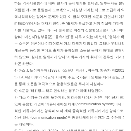
하는 역사서술방식에 대해 필자가 문제제기를 한다면, 일부독자들 뿐만 
외람된 얘기로 들릴는지 모르겠으나, 사실상 이러한 식으로 소급하여 역사를
역사적이라는 점에서 문제가 있다. 이 글의 주제인 소문과 관련시켜 얘기하자면, 
m history)에서는 현재의 관점, 즉 “출처가 확실하고 거의 진실에 가까워 신
사를 서술하고 있다. 따라서 문자발생 이전의 신문현상으로서 ‘크라이어’(cri
람)나 ‘메신저’(심부름꾼), ‘음유시인’을 다루고 있는 데 반해, ‘출처가 확
는 소문은 언론이나 미디어로서 거의 다뤄지지 않았다. 그러나 우리나라의 
쇄신문이 등장한 후에도 출처가 불확실한 소문을 문자의 형태로 변형시켜 
히 많으며, 실제로 일제시기 당시 ‘사회부 기자의 취재’의 경우엔 ‘거리로 
하곤 하였다.
4) 한스 J. 노이바우어 (1998), 《소문의 역사》, 박동자, 황승환 역(2001),
5) 1914년 이후의 ‘극단의 시대’에 주요 국가들이 인쇄물(삐라) 살포, 그
을 통해 소문을 적극적으로 활용하였음은 주지의 사실이다.
6) 소문을 ‘허위정보’라고 인식하는 경우가 이에 해당된다.
7) 다소 어려운 개념인 듯하지만, 인간사회 내에서 커뮤니케이션의 전체
있어 유용한 개념이 '커뮤니케이션 체계'(communication system)이다.
적인 커뮤니케이션 양식과 여러 개의 종속적인 커뮤니케이션 양식으로 구성
이션 양식’(communication mode)은 커뮤니케이션 수단과 그 수단이
는 개념이다.