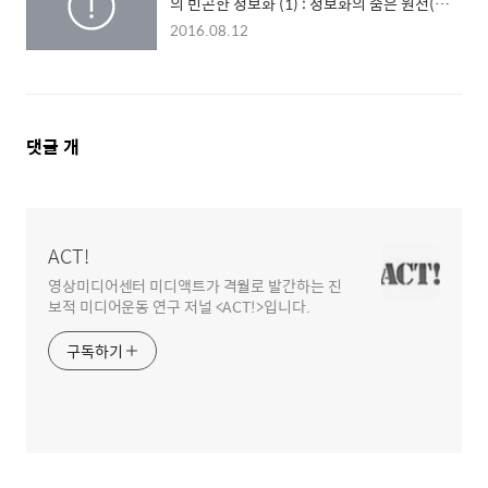
의 빈곤한 정보화 (1) : 정보화의 숨은 원천(源
泉), 책 이야기
2016.08.12
댓
댓글
개
글
영
역
ACT!
영상미디어센터 미디액트가 격월로 발간하는 진
보적 미디어운동 연구 저널 <ACT!>입니다.
구독하기