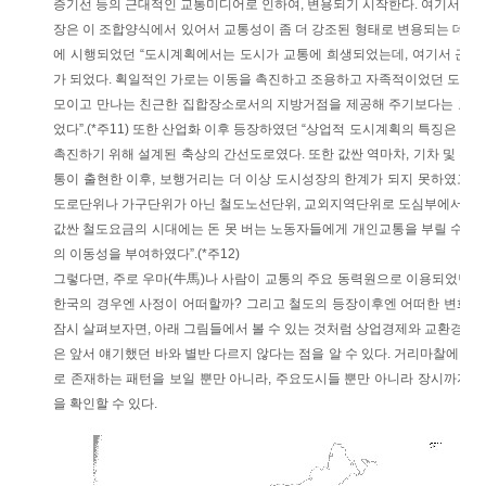
증기선 등의 근대적인 교통미디어로 인하여, 변용되기 시작한다. 여기서 상
장은 이 조합양식에서 있어서 교통성이 좀 더 강조된 형태로 변용되는 데 일
에 시행되었던 “도시계획에서는 도시가 교통에 희생되었는데, 여기서 근린
가 되었다. 획일적인 가로는 이동을 촉진하고 조용하고 자족적이었던 도시의
모이고 만나는 친근한 집합장소로서의 지방거점을 제공해 주기보다는 교통
었다”.(*주11) 또한 산업화 이후 등장하였던 “상업적 도시계획의 특징은 
촉진하기 위해 설계된 축상의 간선도로였다. 또한 값싼 역마차, 기차 및 전
통이 출현한 이후, 보행거리는 더 이상 도시성장의 한계가 되지 못하였고 
도로단위나 가구단위가 아닌 철도노선단위, 교외지역단위로 도심부에서 모든 
값싼 철도요금의 시대에는 돈 못 버는 노동자들에게 개인교통을 부릴 수 있
의 이동성을 부여하였다”.(*주12)
그렇다면, 주로 우마(牛馬)나 사람이 교통의 주요 동력원으로 이용되었던,
한국의 경우엔 사정이 어떠할까? 그리고 철도의 등장이후엔 어떠한 변화
잠시 살펴보자면, 아래 그림들에서 볼 수 있는 것처럼 상업경제와 교환경제
은 앞서 얘기했던 바와 별반 다르지 않다는 점을 알 수 있다. 거리마찰에 
로 존재하는 패턴을 보일 뿐만 아니라, 주요도시들 뿐만 아니라 장시까지도
을 확인할 수 있다.