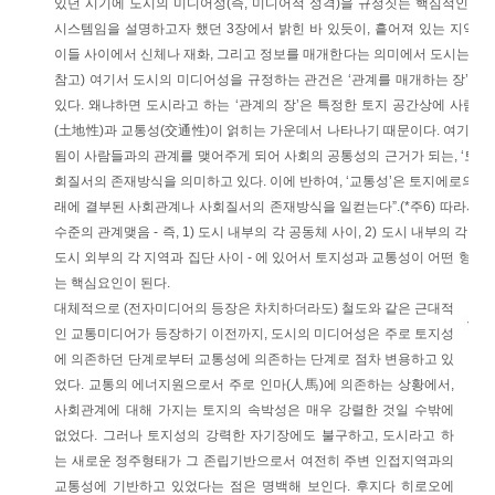
있던 시기에 도시의 미디어성(즉, 미디어적 성격)을 규정짓는 핵심적인 요
시스템임을 설명하고자 했던 3장에서 밝힌 바 있듯이, 흩어져 있는 지역과
이들 사이에서 신체나 재화, 그리고 정보를 매개한다는 의미에서 도시는 미
참고) 여기서 도시의 미디어성을 규정하는 관건은 ‘관계를 매개하는 장’으
있다. 왜냐하면 도시라고 하는 ‘관계의 장’은 특정한 토지 공간상에 사람
(土地性)과 교통성(交通性)이 얽히는 가운데서 나타나기 때문이다. 여기서 “
됨이 사람들과의 관계를 맺어주게 되어 사회의 공통성의 근거가 되는, ‘토지
회질서의 존재방식을 의미하고 있다. 이에 반하여, ‘교통성’은 토지에로의 귀
래에 결부된 사회관계나 사회질서의 존재방식을 일컫는다”.(*주6) 따라서 결
수준의 관계맺음 - 즉, 1) 도시 내부의 각 공동체 사이, 2) 도시 내부의 각 공
도시 외부의 각 지역과 집단 사이 - 에 있어서 토지성과 교통성이 어떤 형
는 핵심요인이 된다.
대체적으로 (전자미디어의 등장은 차치하더라도) 철도와 같은 근대적
인 교통미디어가 등장하기 이전까지, 도시의 미디어성은 주로 토지성
에 의존하던 단계로부터 교통성에 의존하는 단계로 점차 변용하고 있
었다. 교통의 에너지원으로서 주로 인마(人馬)에 의존하는 상황에서,
사회관계에 대해 가지는 토지의 속박성은 매우 강렬한 것일 수밖에
없었다. 그러나 토지성의 강력한 자기장에도 불구하고, 도시라고 하
는 새로운 정주형태가 그 존립기반으로서 여전히 주변 인접지역과의
교통성에 기반하고 있었다는 점은 명백해 보인다. 후지다 히로오에