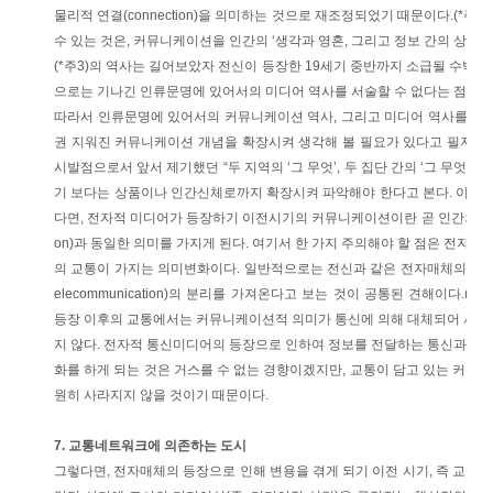
물리적 연결(connection)을 의미하는 것으로 재조정되었기 때문이다.(*주
수 있는 것은, 커뮤니케이션을 인간의 ‘생각과 영혼, 그리고 정보 간의 상호
(*주3)의 역사는 길어보았자 전신이 등장한 19세기 중반까지 소급될 수밖에
으로는 기나긴 인류문명에 있어서의 미디어 역사를 서술할 수 없다는 점이다
따라서 인류문명에 있어서의 커뮤니케이션 역사, 그리고 미디어 역사를 제대
권 지워진 커뮤니케이션 개념을 확장시켜 생각해 볼 필요가 있다고 필자는 
시발점으로서 앞서 제기했던 “두 지역의 ‘그 무엇’, 두 집단 간의 ‘그 무엇’, 
기 보다는 상품이나 인간신체로까지 확장시켜 파악해야 한다고 본다. 이러
다면, 전자적 미디어가 등장하기 이전시기의 커뮤니케이션이란 곧 인간의 물리적 이
on)과 동일한 의미를 가지게 된다. 여기서 한 가지 주의해야 할 점은 전자
의 교통이 가지는 의미변화이다. 일반적으로는 전신과 같은 전자매체의 등장
elecommunication)의 분리를 가져온다고 보는 것이 공통된 견해이다.(
등장 이후의 교통에서는 커뮤니케이션적 의미가 통신에 의해 대체되어 사라지고
지 않다. 전자적 통신미디어의 등장으로 인하여 정보를 전달하는 통신과 상
화를 하게 되는 것은 거스를 수 없는 경향이겠지만, 교통이 담고 있는 커뮤
원히 사라지지 않을 것이기 때문이다.
7. 교통네트워크에 의존하는 도시
그렇다면, 전자매체의 등장으로 인해 변용을 겪게 되기 이전 시기, 즉 교통