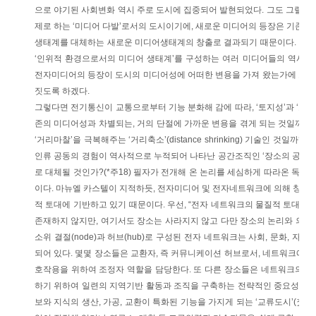
으로 야기된 사회변화 역시 주로 도시에 집중되어 발현되었다. 그도 그럴 것
제로 하는 ‘미디어 다발’로서의 도시이기에, 새로운 미디어의 등장은 기존의 
생태계를 대체하는 새로운 미디어생태계의 창출로 결과되기 때문이다. 이후
‘인위적 환경으로서의 미디어 생태계’를 구성하는 여러 미디어들의 역사를
전자미디어의 등장이 도시의 미디어성에 어떠한 변용을 가져 왔는가에 초점
짓도록 하겠다.
그렇다면 전기통신이 교통으로부터 기능 분화해 감에 따라, ‘토지성’과 ‘교
존의 미디어성과 차별되는, 거의 단절에 가까운 변용을 겪게 되는 것일까?
‘거리마찰’을 극복해주는 ‘거리축소’(distance shrinking) 기술인 것일
인류 공동의 경험이 역사적으로 누적되어 나타난 공간조직인 ‘장소의 공간’(*
로 대체될 것인가?(*주18) 필자가 전개해 온 논리를 세심하게 따라온 독자라
이다. 마뉴엘 카스텔이 지적하듯, 전자미디어 및 전자네트워크에 의해 창출된 
적 토대에 기반하고 있기 때문이다. 우선, “전자 네트워크의 물질적 토대
존재하지 않지만, 여기서도 장소는 사라지지 않고 다만 장소의 논리와 의미
소위 결절(node)과 허브(hub)로 구성된 전자 네트워크는 사회, 문화, 자
되어 있다. 몇몇 장소들은 교환자, 즉 커뮤니케이션 허브로서, 네트워크에 
호작용을 위하여 조정자 역할을 담당한다. 또 다른 장소들은 네트워크의 결
하기 위하여 일련의 지역기반 활동과 조직을 구축하는 전략적인 중요성을 갖는 
보와 지식의 생산, 가공, 교환이 특화된 기능을 가지게 되는 ‘교류도시’(交流都市, tr