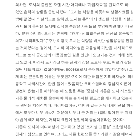
의하면, 도시의 출현은 오랜 시간 어디에나 ‘자급자족’을 원칙으로 하
였던 촌락의 상황을 급변시켰다. “도시는 식량을 비롯하여 생활자료를 생산하
밖에 없었다. 역설적으로 말하면, 도시는 촌락에서 생산된 식량을 기본으로 
과 더불어 촌락은 도시에 집적한 수많은 사람들을 부양해야만 했기 때문에
다. 뿐만 아니라, 도시는 촌락에 다양한 생활필수품의 생산을 요구했다. 
화’가 시작되었다”.(*주7) 이렇듯 도시는 식량을 비롯한 생활용품을 인접
는 것이었다는 점에서, 도시의 미디어성은 교통성의 기반을 내재적으로 가질
적으로 토지 공간상의 이동경로인 길을 인간이 오고가는 것에 의해 성립되고
고 있었다. 따라서 도시라고 하는 관계의 장은 도로나 수로, 해로와 같은 이
집단 네트워크의 결절점(매듭, node)으로서 존재하게 되었다”.(*주8) 
게 되는 근본적인 이유는 무엇인가? 이에 대한 해답은 지리학자들에 의해 
등학교 사회시간에 한번 들어보았음직한 크리스탈러의 중심지 이론이 이에 해
발전해 왔는가를 이해하는 데 도움을 주는 “중심지 이론은 도시 시스템의 
거운 물리적 재화를 운송해야 하는 불가피한 필요성을 제시하고 있는데, 여기서 ‘거리마찰
는 관념은 핵심적이다. 거리마찰이란, 여행과 같은 커뮤니케이션을 하는 데
에서 모두다 너무 비싸기 때문에 너무나 큰 거리는 (멀리 떨어진 두 지역 간의
0) 쉽게 얘기하자면, 거리적 요인이 결절화의 중심이유라는 것이다.
기존의 도시의 미디어성이 근거하고 있던 ‘토지성-교통성’ 조합양식은 한
경제의 성장으로 인하여, 그리고 다른 한편으론 증기기관과 같은 에너지원 