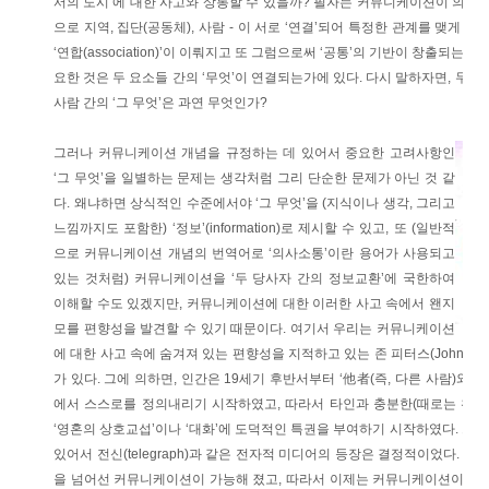
서의 도시’에 대한 사고와 상통할 수 있을까? 필자는 커뮤니케이션이 의미하
으로 지역, 집단(공동체), 사람 - 이 서로 ‘연결’되어 특정한 관계를 맺게 됨으로써
‘연합(association)’이 이뤄지고 또 그럼으로써 ‘공통’의 기반이 창출되는 
요한 것은 두 요소들 간의 ‘무엇’이 연결되는가에 있다. 다시 말하자면, 두 지역의 
사람 간의 ‘그 무엇’은 과연 무엇인가?
그러나 커뮤니케이션 개념을 규정하는 데 있어서 중요한 고려사항인
‘그 무엇’을 일별하는 문제는 생각처럼 그리 단순한 문제가 아닌 것 같
다. 왜냐하면 상식적인 수준에서야 ‘그 무엇’을 (지식이나 생각, 그리고
느낌까지도 포함한) ‘정보’(information)로 제시할 수 있고, 또 (일반적
으로 커뮤니케이션 개념의 번역어로 ‘의사소통’이란 용어가 사용되고
있는 것처럼) 커뮤니케이션을 ‘두 당사자 간의 정보교환’에 국한하여
이해할 수도 있겠지만, 커뮤니케이션에 대한 이러한 사고 속에서 왠지
모를 편향성을 발견할 수 있기 때문이다. 여기서 우리는 커뮤니케이션
에 대한 사고 속에 숨겨져 있는 편향성을 지적하고 있는 존 피터스(John D. P
가 있다. 그에 의하면, 인간은 19세기 후반서부터 ‘他者(즉, 다른 사람)와
에서 스스로를 정의내리기 시작하였고, 따라서 타인과 충분한(때로는 완
‘영혼의 상호교섭’이나 ‘대화’에 도덕적인 특권을 부여하기 시작하였다. 그
있어서 전신(telegraph)과 같은 전자적 미디어의 등장은 결정적이었다.
을 넘어선 커뮤니케이션이 가능해 졌고, 따라서 이제는 커뮤니케이션이 시공