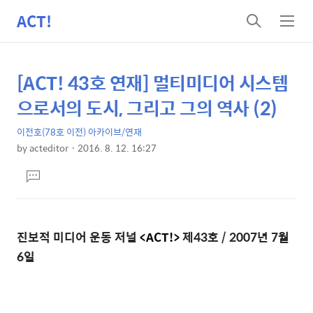
ACT!
검
메
색
뉴
[ACT! 43호 연재] 멀티미디어 시스템
상
본
문
세
으로서의 도시, 그리고 그의 역사 (2)
제
컨
목
이전호(78호 이전) 아카이브/연재
텐
by
acteditor
2016. 8. 12. 16:27
츠
본
댓
문
글
달
기
진보적 미디어 운동 저널
<ACT!>
제43호 / 2007년 7월
6일