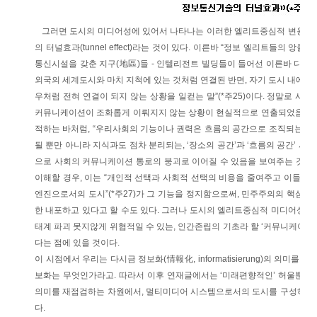
그러면 도시의 미디어성에 있어서 나타나는 이러한 엘리트중심적 변용이
의 터널효과(tunnel effect)라는 것이 있다. 이른바 “정보 엘리트들의 앙클라
통신시설을 갖춘 지구(地區)들 - 인텔리전트 빌딩들이 들어선 이른바 디지털 지구(dig
외국의 세계도시와 마치 지척에 있는 것처럼 연결된 반면, 자기 도시 내에 바
우처럼 전혀 연결이 되지 않는 상황을 일컫는 말”(*주25)이다. 정말로 사
커뮤니케이션이 조화롭게 이뤄지지 않는 상황이 현실적으로 연출되었음을 보
적하는 바처럼, “우리사회의 기능이나 권력은 흐름의 공간으로 조직되는 데
될 뿐만 아니라 지식과도 점차 분리되는, ‘장소의 공간’과 ‘흐름의 공간’ 사이
으로 사회의 커뮤니케이션 통로의 붕괴로 이어질 수 있음을 보여주는 것이다
이해할 경우, 이는 “개인적 선택과 사회적 선택의 비용을 줄여주고 이들의
엔진으로서의 도시”(*주27)가 그 기능을 정지함으로써, 민주주의의 핵심가
한 내포하고 있다고 할 수도 있다. 그러나 도시의 엘리트중심적 미디어성 
태계 파괴 못지않게 위협적일 수 있는, 인간존립의 기초라 할 ‘커뮤니케이션 
다는 점에 있을 것이다.
이 시점에서 우리는 다시금 정보화(情報化, informatisierung)의 의미를
보화는 무엇인가라고. 따라서 이후 연재글에서는 ‘미래편향적인’ 허울뿐인 
의미를 재점검하는 차원에서, 멀티미디어 시스템으로서의 도시를 구성하는 
다.