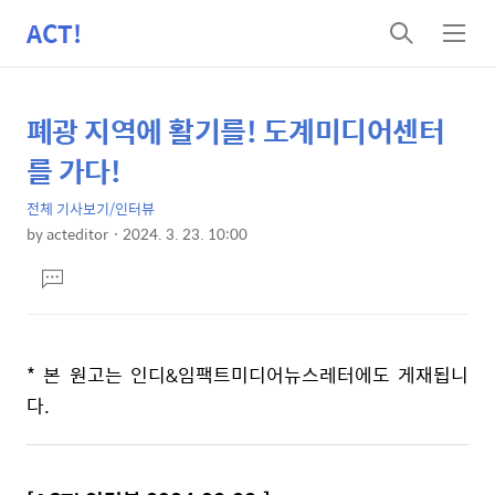
ACT!
검
메
색
뉴
폐광 지역에 활기를! 도계미디어센터
상
본
문
세
를 가다!
제
컨
목
전체 기사보기/인터뷰
텐
by
acteditor
2024. 3. 23. 10:00
츠
본
댓
문
글
달
기
* 본 원고는 인디&임팩트미디어뉴스레터에도 게재됩니
다.