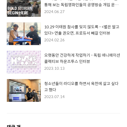
통해 보는 독립영화인들의 공영방송 개입 운동
의 역사
2024.06.27
10.29 이태원 참사를 잊지 않도록 - <별은 알고
있다> 연출 권오연, 프로듀서 빼갈 인터뷰
2024.02.26
오랫동안 건강하게 작업하기 - 독립 애니메이션
콜렉티브 하운즈투스 인터뷰
2023.10.13
청소년들이 라디오를 하면서 옥천에 살고 싶다
고 했다
2023.07.14
댓
댓글
개