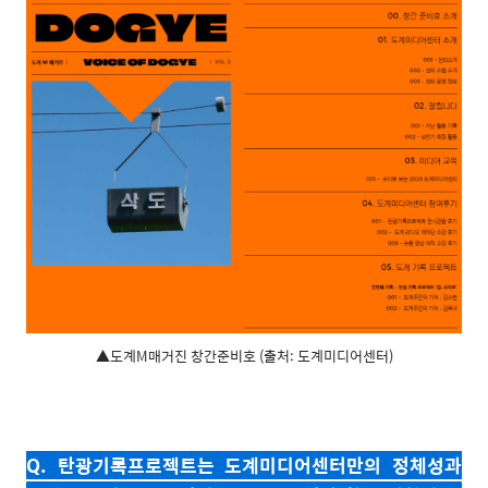
▲도계M매거진 창간준비호 (출처: 도계미디어센터)
Q. 탄광기록프로젝트는 도계미디어센터만의 정체성과