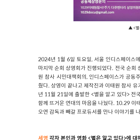
▲ <별
2024
년
1
월
6
일 토요일
,
서울 인디스페이스
마지막 순회 상영회가 진행되었다
.
전국 순회
원 참사 시민대책회의
,
인디스페이스가 공동주
췄다
.
상영이 끝나고 제작진과 이태원 참사 유
년
11
월
21
일에 출발한
<
별을 알고 있다
>
전국
함께 뜨거운 연대의 마음을 나눴다
. 10.29
이
오연 감독과 빼갈 프로듀서를 만나 이야기를 
세영
각자 본인과 영화
<
별은 알고 있다
>
에 대