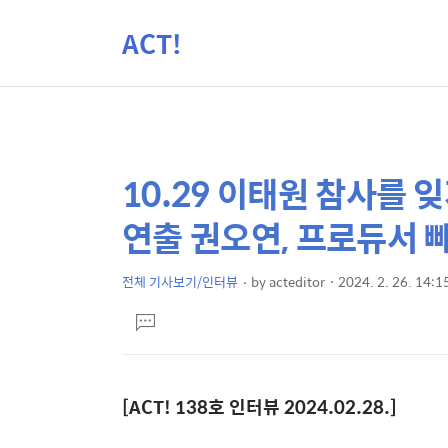
ACT!
10.29 이태원 참사를 잊
상
본
문
세
연출 권오연, 프로듀서 
제
컨
목
텐
전체 기사보기/인터뷰
by
acteditor
2024. 2. 26. 14:1
본
츠
댓
문
글
달
기
[ACT! 138
호 인터뷰
2024.02.28.]