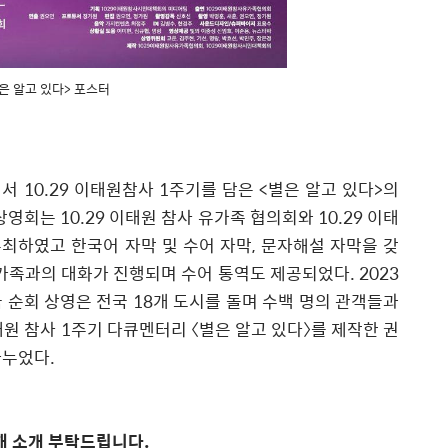
은 알고 있다> 포스터
에서
10.29
이태원참사
1
주기를 담은
<
별은 알고 있다
>
의
 상영회는
10.29
이태원 참사 유가족 협의회와
10.29
이태
최하였고 한국어 자막 및 수어 자막
,
문자해설 자막을 갖
가족과의 대화가 진행되며 수어 통역도 제공되었다
. 2023
 순회 상영은 전국
18
개 도시를 돌며 수백 명의 관객들과
태원 참사
1
주기 다큐멘터리
〈
별은 알고 있다
〉
를 제작한 권
나누었다
.
해 소개 부탁드립니다
.