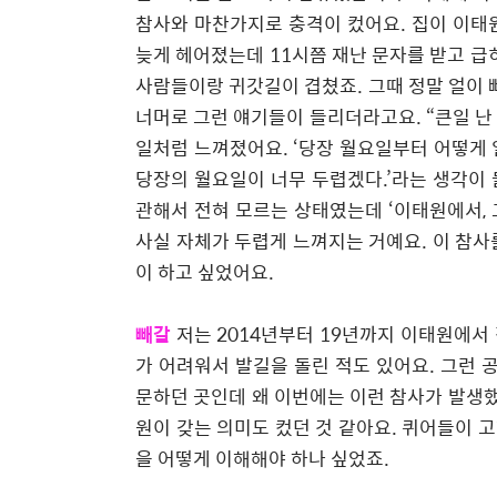
참사와 마찬가지로 충격이 컸어요
.
집이 이태
늦게 헤어졌는데
11
시쯤 재난 문자를 받고 급
사람들이랑 귀갓길이 겹쳤죠
.
그때 정말 얼이 
너머로 그런 얘기들이 들리더라고요
. “
큰일 난
일처럼 느껴졌어요
. ‘
당장 월요일부터 어떻게 
당장의 월요일이 너무 두렵겠다
.’
라는 생각이
관해서 전혀 모르는 상태였는데
‘
이태원에서
,
사실 자체가 두렵게 느껴지는 거예요
.
이 참사
이 하고 싶었어요
.
빼갈
저는
2014
년부터
19
년까지 이태원에서
가 어려워서 발길을 돌린 적도 있어요
.
그런 
문하던 곳인데 왜 이번에는 이런 참사가 발생
원이 갖는 의미도 컸던 것 같아요
.
퀴어들이 고
을 어떻게 이해해야 하나 싶었죠
.