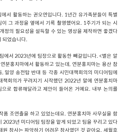
에서 활동하는 권오연입니다
. 1
년간 유가족분들이 특별
이 그 과정을 옆에서 기록 촬영했어요
. 1
주기가 되는 시
개정의 필요성을 설득할 수 있는 영상을 제작하면 좋겠다
게 되었습니다
.
어팀에서
2023
년에 팀장으로 활동한 빼갈입니다
. <
별은 알
 연분홍치마에서 활동하고 있는데
,
연분홍치마는 용산 참
동
,
밀양 송전탑 반대 등 각종 시민대책회의의 미디어팀에
민대책회의가 꾸려지기 시작했던
2022
년 말에 연분홍치마
팀으로 합류해달라고 제안이 들어온 거예요
.
내부 논의를
작품 조연출을 하고 있었는데요
.
연분홍치마 사무실을 함
이
2023
년 미디어팀 팀장을 맡게 되었고 팀을 꾸리고 있다
태원 참사는 파악하기 어려운 참사였던 것 같아요
.
세월호