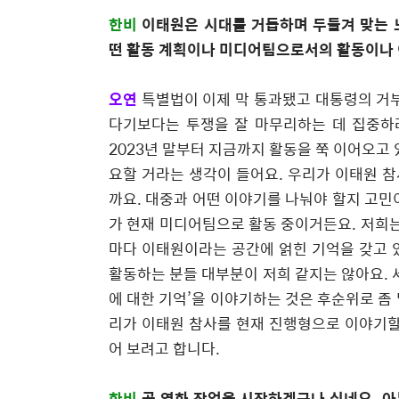
한비
이태원은 시대를 거듭하며 두들겨 맞는
떤 활동 계획이나 미디어팀으로서의 활동이나 
오연
특별법이 이제 막 통과됐고 대통령의 거
다기보다는 투쟁을 잘 마무리하는 데 집중하
2023
년 말부터 지금까지 활동을 쭉 이어오고
요할 거라는 생각이 들어요
.
우리가 이태원 참
까요
.
대중과 어떤 이야기를 나눠야 할지 고민
가 현재 미디어팀으로 활동 중이거든요
.
저희는
마다 이태원이라는 공간에 얽힌 기억을 갖고
활동하는 분들 대부분이 저희 같지는 않아요
.
에 대한 기억
’
을 이야기하는 것은 후순위로 좀
리가 이태원 참사를 현재 진행형으로 이야기할
어 보려고 합니다
.
한비
곧 영화 작업을 시작하겠구나 싶네요
.
아