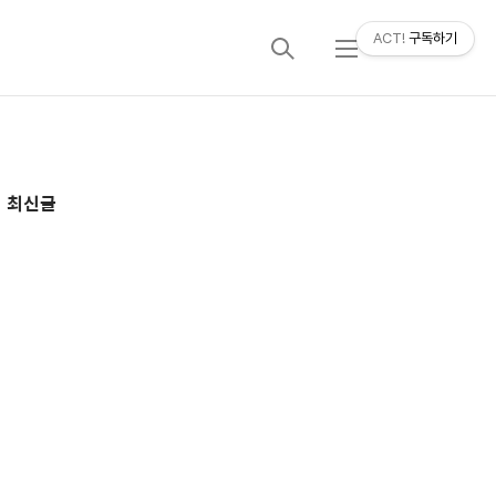
ACT!
구독하기
검
메
색
뉴
추
최신글
가
정
보