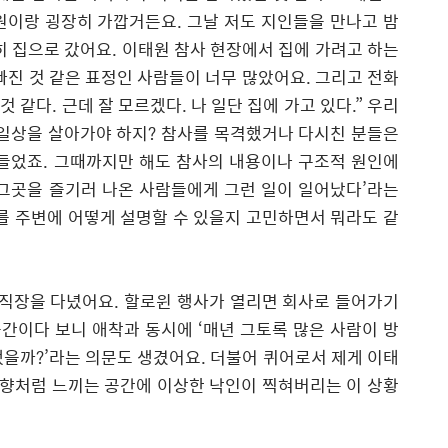
원이랑 굉장히 가깝거든요
.
그날 저도 지인들을 만나고 밤
히 집으로 갔어요
.
이태원 참사 현장에서 집에 가려고 하는
빠진 것 같은 표정인 사람들이 너무 많았어요
.
그리고 전화
 것 같다
.
근데 잘 모르겠다
.
나 일단 집에 가고 있다
.”
우리
일상을 살아가야 하지
?
참사를 목격했거나 다시친 분들은
 들었죠
.
그때까지만 해도 참사의 내용이나 구조적 원인에
그곳을 즐기러 나온 사람들에게 그런 일이 일어났다
’
라는
를 주변에 어떻게 설명할 수 있을지 고민하면서 뭐라도 같
 직장을 다녔어요
.
할로윈 행사가 열리면 회사로 들어가기
공간이다 보니 애착과 동시에
‘
매년 그토록 많은 사람이 방
했을까
?’
라는 의문도 생겼어요
.
더불어 퀴어로서 제게 이태
향처럼 느끼는 공간에 이상한 낙인이 찍혀버리는 이 상황