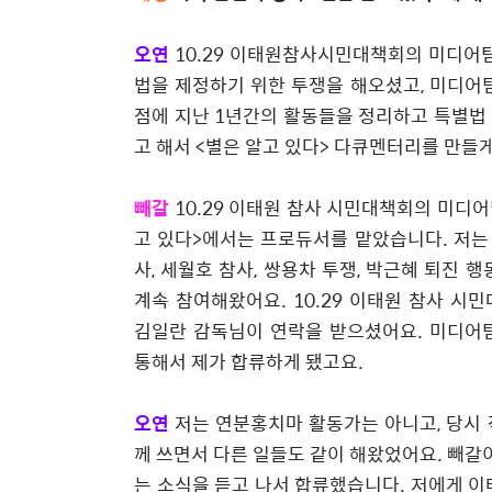
오연
10.29
이태원참사시민대책회의 미디어팀
법을 제정하기 위한 투쟁을 해오셨고
,
미디어팀
점에 지난
1
년간의 활동들을 정리하고 특별법 
고 해서
<
별은 알고 있다
>
다큐멘터리를 만들
빼갈
10.29
이태원 참사 시민대책회의 미디
고 있다
>
에서는 프로듀서를 맡았습니다
.
저는
사
,
세월호 참사
,
쌍용차 투쟁
,
박근혜 퇴진 행
계속 참여해왔어요
. 10.29
이태원 참사 시
김일란 감독님이 연락을 받으셨어요
.
미디어
통해서 제가 합류하게 됐고요
.
오연
저는 연분홍치마 활동가는 아니고
,
당시 
께 쓰면서 다른 일들도 같이 해왔었어요
.
빼갈
는 소식을 듣고 나서 합류했습니다
.
저에게 이