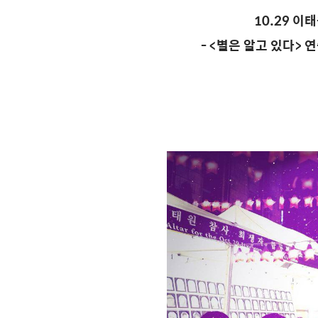
10.29
이태
- <
별은 알고 있다
>
연