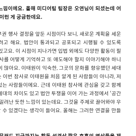
 느낌이에요
.
올해 미디어팀 팀장은 오연님이 되셨는데 어
이런 게 궁금한데요
.
부권 행사 결정을 앞둔 시점이다 보니
,
새로운 계획을 세운
려고 해요
.
법안이 통과되고 공포되고 시행될 수 있도록
 있고요
.
이 시점이 지나가면 입법 외에도 다양한 활동이 필
사를 어떻게 기억하고 또 애도해야 할지 이야기해야 하니
이 많아요
.
이태원이 익숙한
,
그곳의 문화를 향유했던 세대
 이번 참사로 이태원을 처음 알게 된 사람들이 아니라
,
저
 있는 사람들이에요
.
근데 이태원 참사에 관심을 갖고 함께
세대의 차이도 있고 법안 투쟁을 이어 가는 과정에서
‘
공간
 밀려난 듯한 느낌이 있는데요
.
그것을 주제로 끌어와야 우
 수 있겠다는 생각이 들어요
.
올해는 그러한 연결을 만들
무래도 지금까지는 활동 성격상 짧은 호흡의 영상들을 제