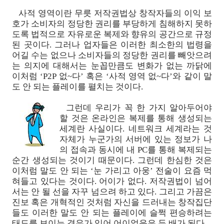
사적 영역이란 무릇 저작권법상 창작자들의 이익 보
호가 소비자의 정당한 권리를 부당하게 침해하지 못하
도록 법적으로 자유로운 복제와 향유의 공간으로 규정
된 곳이다. 그러나 업자들은 이러한 최소한의 법령을
어길 수는 없으나 소비자들의 정당한 권리를 빼앗으려
는 의지에 대해서는 눈꼽만큼도 변화가 없는 까닭에
이처럼 ‘P2P 없~다’ 혹은 ‘사적 영역 없~다’와 같이 말
도 안 되는 플레이를 펼치는 것이다.
그런데 우리가 꼭 한 가지 알아두어야
할 것은 온라인은 복제를 통해 생성되는
세계란 사실이다. 네트워크 세계라는 것
자체가 누군가의 서버에 있는 정보가 나
의 접속과 동시에 내 PC를 통해 복제되는
순간 생성되는 것이기 때문이다. 그런데 한심한 것은
이처럼 말도 안 되는 ‘눈 가리고 아웅’ 전술이 요즘 먹
혀들고 있다는 것이다. 어이가 없다. 저작권법이 넘어
서는 안 될 선을 자꾸 넘으려 하고 있다. 그리고 가끔은
진보 혹은 개혁적인 것처럼 자신을 드러내는 창작집단
들도 이러한 말도 안 되는 플레이에 슬쩍 편승하려는
태도를 보이는 경우가 있어 어이없음은 두 배가 된다.