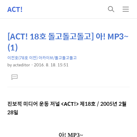
ACT!
검
메
색
뉴
[ACT! 18호 돌고돌고돌고] 아! MP3~
상
본
문
세
(1)
제
컨
목
이전호(78호 이전) 아카이브/돌고돌고돌고
텐
by
acteditor
2016. 8. 18. 15:51
츠
본
댓
문
글
달
기
진보적 미디어 운동 저널
<ACT!>
제18호 / 2005년 2월
28일
아! MP3~