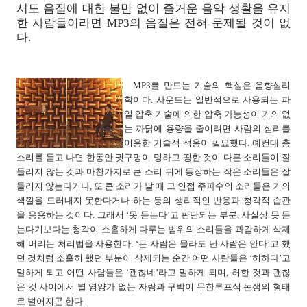
서도 음질에 대한 불만 없이 즐거운 음악 생활을 유지
한 사람들이라면 MP3의 음질은 전혀 문제될 것이 없
다.
MP3를 만드는 기술의 핵심은 음향심리
학이다. 사운드는 일반적으로 사용되는 파
일 압축 기술에 의한 압축 가능성이 거의 없
는 까닭에 용량을 줄이려면 사람의 심리를
이용한 기술적 적용이 필요했다. 예컨대 총
소리를 듣고 나면 한동안 귓구멍이 멍하고 띵한 것이 다른 소리들이 잘
들리지 않는 것과 마찬가지로 큰 소리 뒤에 등장하는 작은 소리들은 잘
들리지 않는다거나, 또 큰 소리가 날 때 그 인접 주파수의 소리들은 거의
색깔을 드러내지 못한다거나 하는 등의 생리적인 반응과 청각적 습관
을 응용하는 것이다. 그래서 ‘못 듣는다’고 판단되는 부분, 사실상 못 듣
는다기보다는 청각이 소홀하게 다루는 범위의 소리들을 과감하게 삭제
해 버리는 처리법을 사용한다. ‘든 사람은 몰라도 난 사람은 안다’고 했
던 것처럼 소홀히 했던 부분이 삭제되는 순간 어떤 사람들은 ‘허하다’고
말하게 되고 어떤 사람들은 ‘괜찮네’라고 말하게 되며, 허한 것과 괜찮
은 것 사이에서 별 영양가 없는 자랑과 구박이 무한루프식 논쟁의 형태
로 벌어지곤 한다.