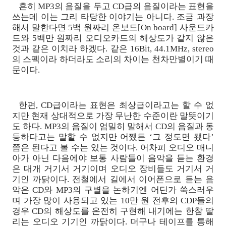
흔히 MP3의 음질을 두고 CD급의 음질이라는 표현을
쓰는데 이는 그리 타당한 이야기는 아니다. 조금 과장
해서 말한다면 5백 원짜리 온보드[On board] 사운드카
드와 5백만 원짜리 오디오카드의 해상도가 같지 않은
것과 같은 이치라 하겠다. 같은 16Bit, 44.1MHz, stereo
의 스펙이라 하더라도 소리의 차이는 천차만별이기 때
문이다.
한편, CD급이라는 표현은 최상급이라고는 할 수 없
지만 현재 상대적으로 가장 무난한 수준이란 말뜻이기
도 하다. MP3의 음질이 엄밀히 말해서 CD의 음질과 동
등하다고는 말할 수 없지만 어쨌든 ‘그 정도면 됐다’
쯤은 된다고 볼 수는 있는 것이다. 어차피 오디오 매니
아가 아닌 다음에야 보통 사람들이 음악을 듣는 환경
은 대개 거기서 거기이며 오디오 장비들도 거기서 거
기인 까닭이다. 전철에서 길에서 이어폰으로 듣는 음
악은 CD와 MP3의 구별을 논하기엔 어딘가 쑥스러우
며 가장 많이 사용되고 있는 10만 원 전후의 CDP들의
경우 CD의 해상도를 온전히 구현해 내기에는 한참 딸
리는 오디오 기기인 까닭이다. 더구나 테이프를 통해