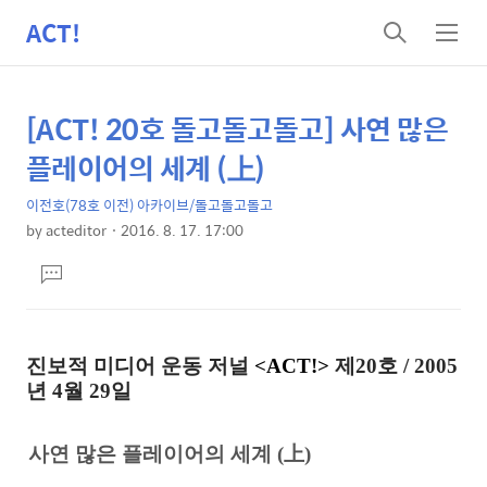
ACT!
검
메
색
뉴
[ACT! 20호 돌고돌고돌고] 사연 많은
상
본
문
세
플레이어의 세계 (上)
제
컨
목
이전호(78호 이전) 아카이브/돌고돌고돌고
텐
by
acteditor
2016. 8. 17. 17:00
츠
본
댓
문
글
달
기
진보적 미디어 운동 저널
<ACT!>
제20호 / 2005
년 4월 29일
사연 많은 플레이어의 세계 (上)