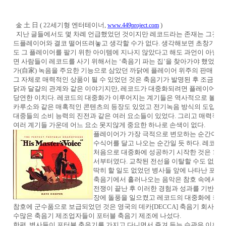
金 土 日 ( 22세기형 엔터테이너,
)
www.449project.com
지난 글들에서도 몇 차례 언급했었던 것이지만 레코드라는 존재는 그것을
드플레이어와 결코 떨어뜨려놓고 생각할 수가 없다. 생각해보면 초창기의 
도 그 플레이어를 팔기 위한 아이템에 지나지 않았다고 해도 과언이 아닐 
면 사람들이 레코드를 사기 위해서는 ‘축음기 파는 집’을 찾아가야 했었다.
가(自家) 녹음을 주요한 기능으로 삼았던 까닭에 플레이어 위주의 판매 경
그 자체로 매력적인 상품이 될 수 있었던 것은 축음기가 발명된 후 조금 더
닭과 달걀의 관계와 같은 이야기지만, 레코드가 대중화되려면 플레이어의 
당연한 이치다. 레코드의 대중화가 이루어지는 계기들은 역사적으로 볼 때 
카루소와 같은 매혹적인 콘텐츠의 등장도 있었고 전기녹음 방식의 도입이라
대중들의 소비 능력의 진전과 같은 여러 요소들이 있었다. 그리고 매력적인
여러 계기들 가운데 어느 요소 못지않게 중요한 하나로 손색이 없다.
플레이어가 가장 극적으로 변모하는 순간이라면
수식어를 달고 나오는 순간일 듯 하다. 레코
처음으로 대중화에 성공하기 시작한 것은 1차 
서부터였다. 교착된 전선을 이탈할 수도 없고 
딱히 할 일도 없었던 병사들 앞에 나타난 포터
축음기에서 흘러나오는 음악은 참호 속에서의 
전쟁이 끝난 후 이러한 경험과 성과를 기반으
장에 돌풍을 일으켰고 레코드의 대중화에 커다란
참호에 군수품으로 보급되었던 것은 영국의 데카[DECCA] 축음기 회사 
수많은 축음기 제조업자들이 포터블 축음기 제조에 나섰다.
한편, 병사들이 포터블 축음기를 가지고 다니면서 즐겨 듣는 습관은 이후에