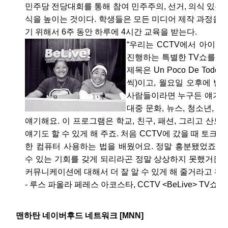
민주당 전당대회를 통해 참여 민주주의, 선거, 의식 있는
식을 높이는 것이다. 학생들은 모든 미디어 제작 과정을 
기 위해서 6주 동안 하루에 4시간 교육을 받는다.
“우리는 CCTV에서 아이들
진행하는 특별한 TV쇼를 진행
제목은 Un Poco De Tod
씩)이고, 월요일 오후에 방
사람들이라면 누구든 얘기하고
대중 문화, 뉴스, 청소년, 
얘기해요. 이 프로그램은 학교, 친구, 패션, 그리고 산토
얘기도 할 수 있게 해 주죠. 처음 CCTV에 갔을 때 토크
한 컴퓨터 사용하는 법을 배웠어요. 정말 흥분됐었죠. 
수 있는 기회를 갖게 되리라곤 정말 상상하지 못했거든요..
커뮤니케이션에 대해서 더 잘 알 수 있게 해 줄거라고 확신
- 루스 파올라 페레스 아코스타, CCTV <BeLive> TV쇼 
맨하탄 네이버후드 네트워크 [MNN]