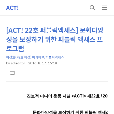
ACT!
검
메
색
뉴
[ACT! 22호 퍼블릭액세스] 문화다양
상
본
문
세
성을 보장하기 위한 퍼블릭 액세스 프
제
컨
로그램
목
텐
이전호(78호 이전) 아카이브/퍼블릭액세스
츠
by
acteditor
2016. 8. 17. 15:18
본
댓
문
글
달
기
진보적 미디어 운동 저널
<ACT!>
제22호 / 2005
문화다양성을 보장하기 위한 퍼블릭 액세스 