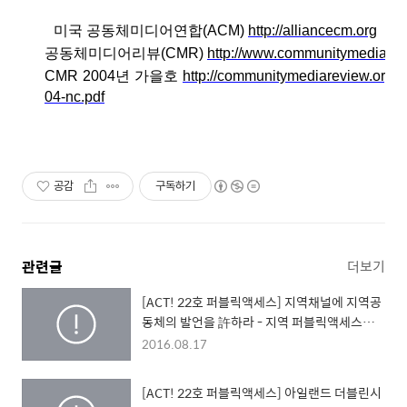
미국 공동체미디어연합(ACM)
http://alliancecm.org
공동체미디어리뷰(CMR)
http://www.communitymediarev
CMR 2004년 가을호
http://communitymediareview.org/
04-nc.pdf
공감
구독하기
관련글
더보기
[ACT! 22호 퍼블릭액세스] 지역채널에 지역공
동체의 발언을 許하라 - 지역 퍼블릭액세스의
의미와 발전을 위한 조건
2016.08.17
[ACT! 22호 퍼블릭액세스] 아일랜드 더블린시