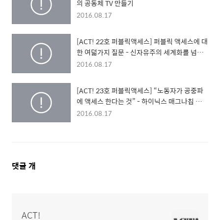
의 공동체 TV 만들기
2016.08.17
[ACT! 22호 퍼블릭액세스] 퍼블릭 액세스에 대
한 여덟가지 질문 - 신자유주의 세계화를 넘어
서서, 디지틀 시대의 미디어 운동을 위한 숨고르
2016.08.17
기
[ACT! 23호 퍼블릭액세스] “노동자가 공중파
에 액세스 한다는 것” - 하이닉스 매그나칩 사내
하청지회 영상팀 구성에서 KBS 열린채널 방송
2016.08.17
보류판정까지
댓
댓글
개
글
영
역
ACT!