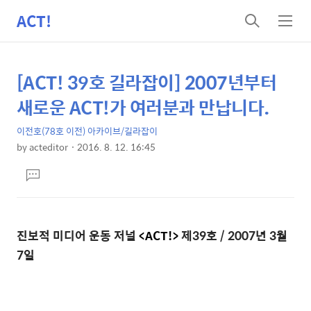
ACT!
검
메
색
뉴
[ACT! 39호 길라잡이] 2007년부터
상
본
문
세
새로운 ACT!가 여러분과 만납니다.
제
컨
목
이전호(78호 이전) 아카이브/길라잡이
텐
by
acteditor
2016. 8. 12. 16:45
츠
본
댓
문
글
달
기
진보적 미디어 운동 저널
<ACT!>
제39호 / 2007년 3월
7일