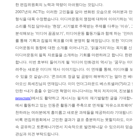
한 편집위원회의 노력과 역량이 아쉬웠다는 것입니다.
2007년의 ACT!는 이러한 고민들을 담아 변화된 모습으로 여러분과 만나려
형식을 대폭 수정했습니다. 미디어운동의 쟁점에 대하여 이야기하는 ‘이론의 
소리를 직접 담아내는 ‘현장’, 시기별로 주목받는 주제를 다루는 ‘이슈’, 그
분석해보는 ‘미디어 꼼꼼보기’, 미디어운동 활동가들과 함께 하는 ‘인터뷰’ 등
를 통해 기획과 집필의 목표를 더욱 분명히 할 예정입니다. 또한 ‘미디어 인
디어운동의 동향에 대한 소개를 이어나가고, ‘읽을거리’라는 꼭지를 신설
미디어운동의 필독 자료들을 소개하는 기회를 마련하려고 합니다. 한편, 20
합니다. 이번 호부터 들어가게 될 ‘미디어 만화경의 역사’는 ‘꿈꾸는 미디어
려주는 새로운 미디어 역사 이야기입니다. 이 연재를 통해, 미디어를 보는
수 있을 것 같습니다. ‘콘크리트 정글 밑 곰팡이 해부하기’는 얼마 전 베네
아오신 최세진님의 연재입니다. 이미 언더그라운드 베스트셀러(?)라고 할
만한 <내가 춤출 수 없다면 혁명이 아니다>라는 책의 저자이며, 진보블로그(
neoscrum/
)에서도 활약하고 계시시는 필자의 재기발랄한 글을 기대합니다.
에서 활동하고 있는 인동준 활동가를 주축으로 연재될 ‘자유소프트웨어’ 역시
천하려는 여러분에게 흥미롭고 새로운 과제들을 제공하리라 기대됩니다.
비록 편집위원회에서 고민한 결과가 결코 충분하지는 못할지라도, 이러한 
속 공유하고 토론해나가면서 지속적으로 발전해나갈 수 있으리라 믿습니다.
관심과 의견 부탁드립니다.