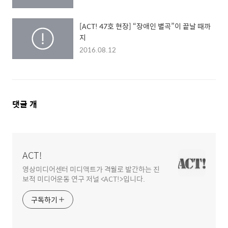
[ACT! 47호 현장] “장애인 별곡”이 끝날 때까
지
2016.08.12
댓
댓글
개
글
영
역
ACT!
영상미디어센터 미디액트가 격월로 발간하는 진
보적 미디어운동 연구 저널 <ACT!>입니다.
구독하기