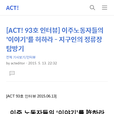
ACT!
검
메
색
뉴
[ACT! 93호 인터뷰] 이주노동자들의
상
본
문
세
'이야기'를 허하라 - 지구인의 정류장
제
컨
탐방기
목
텐
전체 기사보기/인터뷰
츠
by
acteditor
2015. 5. 13. 22:32
본
댓
문
글
달
기
[ACT 93호 인터뷰 2015.06.13]
이주 노동자들의 ‘이야기’를 許하라