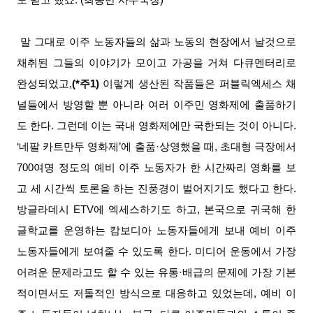
도 받고 했죠. (최종만 사무국장)
말 그대로 이주 노동자들의 삶과 노동의 현장에서 날것으로
채취된 그들의 이야기가 모이고 가공을 거쳐 다큐멘터리로
완성되었고,
(*주1)
이렇게 생산된 작품들은 퍼블릭엑세스 채
널들에서 방영할 뿐 아니라 여러 이주민 영화제에 출품하기
도 한다. 그런데 이는 국내 영화제에만 국한되는 것이 아니다.
‘네팔 카트만두 영화제’에 출품·상영했을 때, 초대형 극장에서
700여명 정도의 예비 이주 노동자가 한 시간짜리 영화를 보
고 세 시간씩 토론을 하는 진풍경이 벌어지기도 했다고 한다.
방글라데시 ETV에 엑세스하기도 하고, 본국으로 귀국해 한
글학교를 운영하는 캄보디아 노동자들에게 보내 예비 이주
노동자들에게 보여줄 수 있도록 한다. 미디어 운동에서 가장
어려운 문제라고도 할 수 있는 유통·배급의 문제에 가장 기본
적이면서도 저돌적인 방식으로 대응하고 있었는데, 예비 이