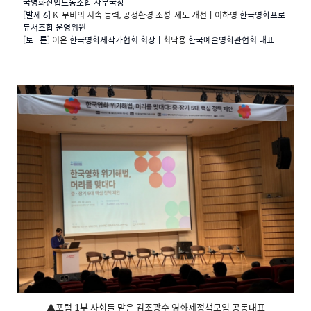
국영화산업노동조합 사무국장
[발제 6]
K-무비의 지속 동력, 공정환경 조성-제도 개선ㅣ이하영
한국영화프로
듀서조합 운영위원
[토 론]
이은
한국영화제작가협회 회장ㅣ
최낙용
한국예술영화관협회 대표
▲포럼 1부 사회를 맡은 김조광수 영화제정책모임 공동대표