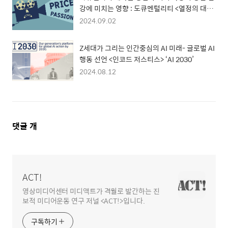
강에 미치는 영향 : 도큐멘털리티 <열정의 대가
> 보고서
2024.09.02
Z세대가 그리는 인간중심의 AI 미래- 글로벌 AI
행동 선언 <인코드 저스티스> ‘AI 2030’
2024.08.12
댓
댓글
개
글
영
역
ACT!
영상미디어센터 미디액트가 격월로 발간하는 진
보적 미디어운동 연구 저널 <ACT!>입니다.
구독하기