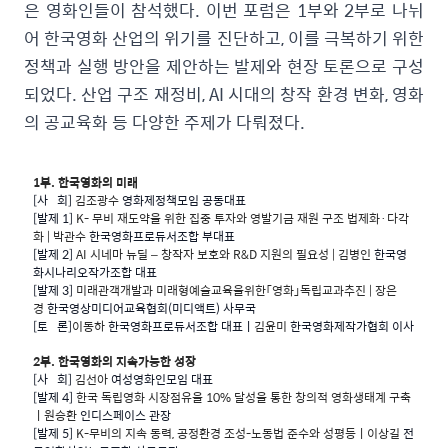
은 영화인들이 참석했다. 이번 포럼은 1부와 2부로 나뉘
어 한국영화 산업의 위기를 진단하고, 이를 극복하기 위한
정책과 실행 방안을 제안하는 발제와 현장 토론으로 구성
되었다. 산업 구조 재정비, AI 시대의 창작 환경 변화, 영화
의 공교육화 등 다양한 주제가 다뤄졌다.
1부. 한국영화의 미래
[사 회]
김조광수
영화제정책모임 공동대표
[발제 1]
K- 무비 재도약을 위한 집중 투자와 영발기금 재원 구조 법제화·다각
화 | 박관수
한국영화프로듀서조합 부대표
[발제 2]
AI 시네마 뉴딜 – 창작자 보호와 R&D 지원의 필요성 | 김병인
한국영
화시나리오작가조합 대표
[발제 3]
미래관객개발과 미래형예술교육을위한「영화」독립교과추진 | 장은
경
한국영상미디어교육협회(미디액트) 사무국
[토 론]
이동하
한국영화프로듀서조합 대표ㅣ
김윤미
한국영화제작가협회 이사
2부. 한국영화의 지속가능한 성장
[사 회]
김선아
여성영화인모임 대표
[발제 4]
한국 독립영화 시장점유율 10% 달성을 통한 창의적 영화생태계 구축
ㅣ원승환
인디스페이스 관장
[발제 5]
K-무비의 지속 동력, 공정환경 조성-노동법 준수와 성평등ㅣ이상길
전