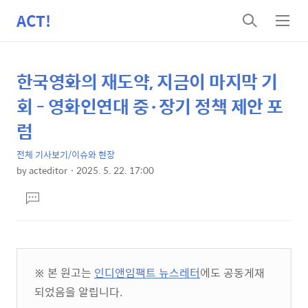
ACT!
검
메
색
뉴
한국영화의 재도약, 지금이 마지막 기
상
본
문
세
회 - 영화인연대 중·장기 정책 제안 포
제
컨
럼
목
텐
전체 기사보기/이슈와 현장
츠
by
acteditor
2025. 5. 22. 17:00
본
댓
문
글
달
기
※ 본 원고는
인디앤임팩트 뉴스레터
에도 공동게재
되었음을 알립니다.