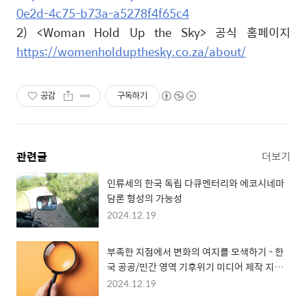
0e2d-4c75-b73a-a5278f4f65c4
2) <Woman Hold Up the Sky>
공식 홈페이지
https://womenholdupthesky.co.za/about/
공감
구독하기
관련글
더보기
인류세의 한국 독립 다큐멘터리와 에코시네마
담론 형성의 가능성
2024.12.19
부족한 지점에서 변화의 여지를 모색하기 - 한
국 공공/민간 영역 기후위기 미디어 제작 지원
사례 탐구
2024.12.19