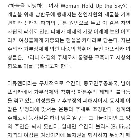
<
하늘을 지탱하는 여자
Woman Hold Up the Sky>
는
개발을 위해 남반구에 행해지는 천연자원의 채굴을 기후
변화와 생태계 파괴의 근본 원인으로 두고 이 같은 자연
자원의 착취로 인한 피해가 체제의 가장 아래에 놓인 아프
리카 여성들에게 가중되는 현실을 카메라로 담는다
.
자본
주의와 가부장제에 의한 다중의 착취에 놓인 아프리카 여
성들은
,
그러나 해결의 주체로서 동맹을 구축하고 저항의
힘으로 이를 극복하고자 한다
.
다큐멘터리는 구체적으로 우간다
,
콩고민주공화국
,
남아
프리카에서 가부장제와 착취적 자본주의 체제의 불평등
을 겪고 있는 여성들을 기후부정의 피해자이자
,
동시에 이
같은 부정의에 맞서는 운동의 주체로 조명한다
.
생계의
주체로서 농사일을 하며 땅을 일구는 그녀들이지만 그 땅
의 주인은 되지 못한다
.
일테면 우간다 불리사
(Buliisa)
지역의 여성은 여성이기에 토지권을 행사하지 못하기 때