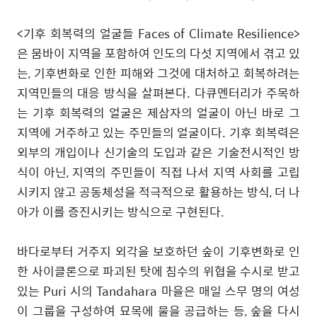
<
기후 회복력의 얼굴들
Faces of Climate Resilience>
은 뭄바이 지역을 포함하여 인도의 다섯 지역에서 겪고 있
는
,
기후변화로 인한 피해와 그것에 대처하고 회복하려는
지역민들의 대응 방식을 살펴본다
.
다큐멘터리가 주목하
는 기후 회복력의 얼굴은 제삼자의 얼굴이 아닌 바로 그
지역에 거주하고 있는 주민들의 얼굴이다
.
기후 회복력은
외부의 개입이나 신기술의 도입과 같은 기술전시적인 방
식이 아닌
,
지역의 주민들이 직접 나서 지역 사회를 고립
시키지 않고 공동체성을 적극적으로 활용하는 방식
,
더 나
아가 이를 증진시키는 방식으로 구현된다
.
바다로부터 거주지 외각을 보호하던 숲이 기후변화로 인
한 사이클론으로 파괴된 탓에 침수의 위협을 수시로 받고
있는
Puri
시의
Tandahara
마을은 매일 스무 명의 여성
이 그룹을 구성하여 묘목에 물을 공급하는 등
,
숲을 다시