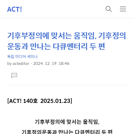
ACT!
검
메
색
뉴
기후부정의에 맞서는 움직임, 기후정의
상
본
문
세
운동과 만나는 다큐멘터리 두 편
제
컨
목
독립 미디어 세미나
텐
by
acteditor
2024. 12. 19. 18:46
츠
본
댓
문
글
달
기
[ACT! 140호 2025.01.23]
기후부정의에 맞서는 움직임
,
기후정의운동과 만나는 다큐멘터리 두 편