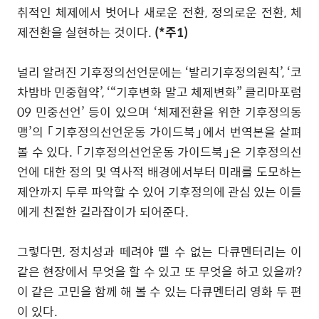
취적인 체제에서 벗어나 새로운 전환
,
정의로운 전환
,
체
제전환을 실현하는 것이다
.
(
*
주
1)
널리 알려진 기후정의선언문에는
‘
발리기후정의원칙
’, ‘
코
차밤바 민중협약
’, ‘“
기후변화 말고 체제변화
”
클리마포럼
09
민중선언
’
등이 있으며
‘
체제전환을 위한 기후정의동
맹
’
의
｢
기후정의선언운동 가이드북
｣
에서 번역본을 살펴
볼 수 있다
.
｢
기후정의선언운동 가이드북
｣
은 기후정의선
언에 대한 정의 및 역사적 배경에서부터 미래를 도모하는
제안까지 두루 파악할 수 있어 기후정의에 관심 있는 이들
에게 친절한 길라잡이가 되어준다
.
그렇다면
,
정치성과 떼려야 뗄 수 없는 다큐멘터리는 이
같은 현장에서 무엇을 할 수 있고 또 무엇을 하고 있을까
?
이 같은 고민을 함께 해 볼 수 있는 다큐멘터리 영화 두 편
이 있다
.