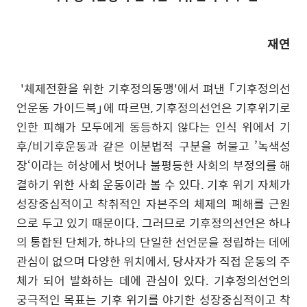
재연
'
체제전환을 위한 기후정의동맹'
에서 펴낸
｢
기후정의선
언운동 가이드북
｣
에 따르면
,
기후정의선언은 기후위기로
인한 피해가 모두에게 동등하지 않다는 인식 위에서 기
후
/
비기후운동과 같은 이분법적 구분을 허물고
’
녹색성
장
‘
이라는 허상에서 벗어나 불평등한 사회의 부정의를 해
결하기 위한 사회 운동이라 볼 수 있다
.
기후 위기 자체가
성장중심적이고 착취적인 자본주의 체제의 폐해를 근원
으로 두고 있기 때문이다
.
그러므로 기후정의선언은 하나
의 통합된 단체가
,
하나의 단일한 선언문을 정립하는 데에
관심이 없으며 다양한 위치에서
,
당사자가 직접 운동의 주
체가 되어 발화하는 데에 관심이 있다
.
기후정의선언의
궁극적인 목표는 기후 위기를 야기한 성장중심적이고 착