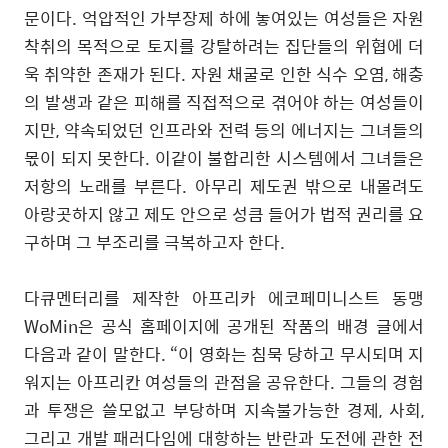
문이다
.
억압적인 가부장제 하에 놓여있는 여성들은 자원
착취의 목적으로 토지를 강탈하려는 집단들의 위협에 더
욱 취약한 존재가 된다
.
자원 채굴로 인한 식수 오염
,
해충
의 발생과 같은 피해를 직접적으로 겪어야 하는 여성들이
지만
,
약속되었던 인프라와 전력 등의 에너지는 그녀들의
몫이 되지 못한다
.
이같이 불합리한 시스템에서 그녀들은
저항의 노래를 부른다
.
아무리 제도권 밖으로 내몰려도
아랑곳하지 않고 제도 안으로 성큼 들어가 법적 권리를 요
구하며 그 부조리를 극복하고자 한다
.
다큐멘터리를 제작한 아프리카 에코페미니스트 동맹
WoMin
은 공식 홈페이지에 공개된 작품의 배경 글에서
다음과 같이 말한다
. “
이 영화는 침묵 당하고 무시되며 지
워지는 아프리칸 여성들의 관점을 공유한다
.
그들의 경험
과 투쟁은 쓸모없고 부당하며 지속불가능한 경제
,
사회
,
그리고 개발 패러다임에 대항하는 반란과 도전에 관한 전