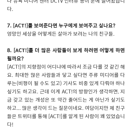
나 뉴욕 미디어 센터
DCTV
인터뷰 등이 눈에 들어왔습니
다
.
7. [ACT!]
를 보여준다면 누구에게 보여주고 싶나요
?
엉망인 세상을 어떻게든 살아가 보려는 나의 친구들
.
8. [ACT!]
를 더 많은 사람들이 보게 하려면 어떻게 하면
될까요
?
[ACT!]
의 지향점이 어디냐에 따라서 조금 다를 것 같긴 해
요
.
최대한 많은 사람들과 닿고 싶다면 주류 미디어를 다
루는
(
비평이 될 수도 있고
)
기사도 비중 있게 다뤄야 하나
싶기도 하고요
.
근데 이게
ACT!
의 방향인가 생각하면
,
지
금 갖고 있는 개성은 또 약간 줄어드는 게 아닌가 싶기도
하고
...
많은 생각이 드는 질문이네요
.
여담이지만 제 친구
들은 트위터를 통해
[ACT!]
를 알게 된 사람이 꽤 있었습니
다
!