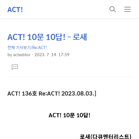
ACT!
검
메
색
뉴
ACT! 10문 10답! - 로새
상
본
문
세
전체 기사보기/Re:ACT!
제
컨
by
acteditor
2023. 7. 14. 17:59
목
본
텐
댓
문
츠
글
달
기
ACT! 136
호
Re:ACT!
2023.08.03.
]
ACT! 10
문
10
답
!
로새(다큐멘터리스트)