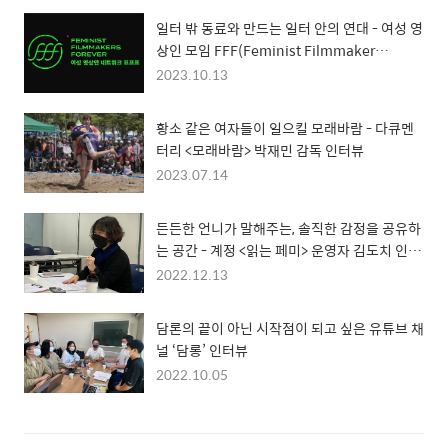
일터 밖 동료와 만드는 일터 안의 연대 - 여성 영
상인 모임 FFF(Feminist Filmmaker
Forever) 인터뷰
2023.10.13
황소 같은 여자들이 일으킬 모래바람 - 다큐멘
터리 <모래바람> 박재민 감독 인터뷰
2023.07.14
든든한 언니가 말해주는, 솔직한 감정을 공유하
는 공간 - 계정 <읽는 페미> 운영자 김도치 인터
뷰
2022.12.13
담론의 끝이 아닌 시작점이 되고 싶은 유튜브 채
널 ‘담롱’ 인터뷰
2022.10.05