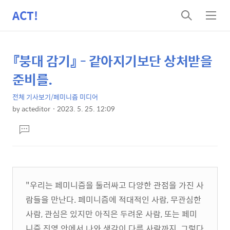
ACT!
검
메
색
뉴
『붕대 감기』 - 같아지기보단 상처받을
상
본
문
세
준비를.
제
컨
목
전체 기사보기/페미니즘 미디어
텐
by
acteditor
2023. 5. 25. 12:09
츠
본
댓
문
글
달
기
"우리는 페미니즘을 둘러싸고 다양한 관점을 가진 사
람들을 만난다. 페미니즘에 적대적인 사람, 무관심한
사람, 관심은 있지만 아직은 두려운 사람, 또는 페미
니즘 진영 안에서 나와 생각이 다른 사람까지. 그렇다