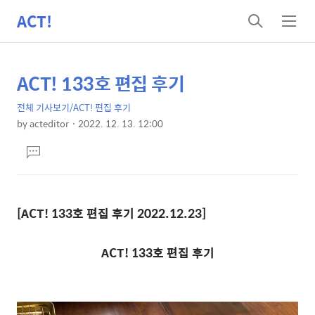
ACT!
검
메
색
뉴
ACT! 133호 편집 후기
상
본
문
세
전체 기사보기/ACT! 편집 후기
제
컨
by
acteditor
2022. 12. 13. 12:00
목
본
텐
댓
문
츠
글
달
기
[ACT! 133
호 편집 후기
2022.12.23]
ACT! 133
호 편집 후기