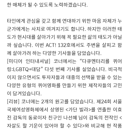
한 매체가 될 수 있도록 노력하겠습니다
.
타인에게 관심을 갖고 함께 연대하기 위한 마음 자체가 누
군가에게는 사치로 여겨지기도 합니다
.
하지만 이러한 태
도가 현시대를 살아가기 위해 꼭 필요한 삶의 태도가 아닐
까 싶습니다
.
이번
ACT! 132
호에서도 주변을 살피고 함
께 살아가려 하는 다양한 기사들을 담았습니다
.
[
미디어 인터내셔널
]
코너에서는
“
다큐멘터리를 퀴어
링
:LGBTQ+
대담
”
다섯 번째 기사를 실었습니다
.
비극적
이지 않으면서도 투자자들과 대중의 선택을 받을 수 있는
다양한 유형의 퀴어영화를 만들기 위한 제작자들의 고민
이 담겨있습니다
.
[
리뷰
]
코너에는
2
개의 원고를 담았습니다
.
제
24
회 서울
국제여성영화제에서 상영된
<
가단 빌라
>
를 연출한 이효
진 감독의 동료이자 친구인 나선혜 님이 감독의 전작인
<
자살도 할 기운이 있어야 할 수 있다
>
와 비교해 현 작품