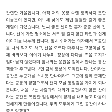
완연한 가을입니다
.
아직 저의 옷장 속엔 정리하지 못한
여름옷이 있지만
,
어느새 낮에도 제법 쌀쌀한 걷기 좋은
계절이 되었습니다
.
날씨 좋은 날이면 혼자 종종 산에 갑
니다
.
산에 가면 평소에는 서로 말 걸지 않던 타인과 쉽게
이야기를 나누게 됩니다
.
잠시 쉬어가는 의자에서 초콜릿
을 나눠 먹기도 하고
,
산을 오르다 마주치는 고양이를 함
께 바라보다 이야기 나누며
,
정상에 다다를 즈음 고지가
얼마 남지 않았다며 힘내라는 응원을 길에서 만나는 등산
객들과 주고받다 보면 금세 정상에 도착합니다
.
산이라는
공간은 누군가를 스치듯 만나더라도 그곳에 함께 존재한
다는 공동의 경험으로서 왠지 모를 동질감을 가지게 되나
봅니다
.
처음 보는 사람과의 대화가 불편하지 않은 산이
라는 공간은 복잡한 일상에서의 경계를 내려놓고 마음이
편해지게 만들어줍니다
.
우리 모두에게 그런 공간이 하나
쯤은 있겠죠
?