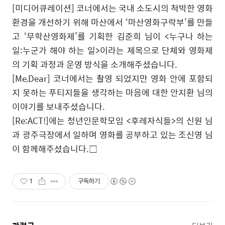
[
미디어큐레이션
]
코너에서는 국내 소도시의 척박한 영화
환경을 개선하기 위해 마산에서
‘
마산영화구락부
’
를 만들
고
‘
무학산영화제
’
를 기획한 김준희 님이
<
누구나 하는
일
:
누군가 해야 하는 일
>
이라는 제목으로 단체와 영화제
의 기획 과정과 운영 방식을 소개해주셨습니다
.
[Me,Dear]
코너에서는 촬영 되었지만 영화 안에 포함되
지 못하는 푸티지들을 생각하는 마음에 대한 안지환 님의
이야기를 보내주셨습니다
.
[Re:ACT!]
에는 청년인문학모임
<
후레자식들
>
의 신원 님
과 광주극장에서 일하며 영화를 공부하고 있는 조신영 님
이 함께해주셨습니다
.
□
1
구독하기