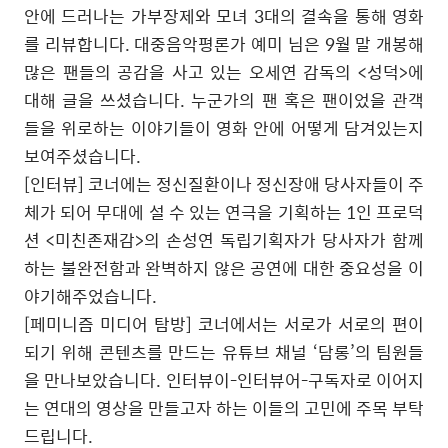
안에 드러나는 가부장제와 모녀
3
대의 결속을 통해 영화
를 리뷰합니다
.
대중음악평론가 예미 님은
9
월 말 개봉해
많은 팬들의 공감을 사고 있는 오세연 감독의
<
성덕
>
에
대해 글을 쓰셨습니다
.
누군가의 팬 혹은 팬이었을 관객
들을 위로하는 이야기들이 영화 안에 어떻게 담겨있는지
보여주셨습니다
.
[
인터뷰
]
코너에는 정신질환이나 정신장애 당사자들이 주
체가 되어 무대에 설 수 있는 연극을 기획하는
1
인 프로덕
션
<
미친존재감
>
의 손성연 독립기획자가 당사자가 함께
하는 불완전함과 완벽하지 않은 공연에 대한 중요성을 이
야기해주었습니다
.
[
페미니즘 미디어 탐방
]
코너에서는 서로가 서로의 편이
되기 위해 콘텐츠를 만드는 유튜브 채널
‘
담롱
’
의 팀원들
을 만나보았습니다
.
인터뷰이
-
인터뷰어
-
구독자로 이어지
는 연대의 영상을 만들고자 하는 이들의 고민에 주목 부탁
드립니다
.