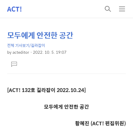
ACT!
검
메
색
뉴
모두에게 안전한 공간
상
본
문
세
전체 기사보기/길라잡이
제
컨
by
acteditor
2022. 10. 5. 19:07
목
본
텐
댓
문
츠
글
달
기
[ACT! 132호 길라잡이 2022.10.24]
모두에게 안전한 공간
황혜진 (ACT! 편집위원)