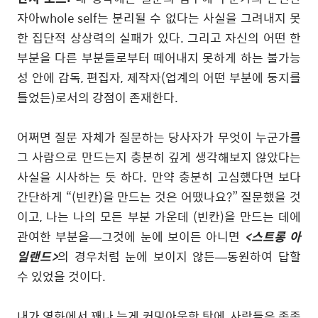
자아whole self는 분리될 수 없다는 사실을 그려내지 못
한 집단적 상상력의 실패가 있다
.
그리고 자신의 어떤 한
부분을 다른 부분들로부터 떼어내지 못하게 하는 불가능
성 안에 감독
,
편집자
,
제작자
(
업계의 어떤 부분에 둥지를
틀었든
)
로서의 강점이 존재한다
.
어쩌면 질문 자체가 질문하는 당사자가 무엇이 누군가를
그 사람으로 만드는지 충분히 깊게 생각해보지 않았다는
사실을 시사하는 듯 하다
.
만약 충분히 고심했다면 보다
간단하게
“(
빈칸
)
을 만드는 것은 어땠나요
?”
질문했을 것
이고
,
나는 나의 모든 부분 가운데
(
빈칸
)
을 만드는 데에
관여한 부분을
—
그것에 눈에 보이든 아니면
<
스트롱 아
일랜드
>
의 경우처럼 눈에 보이지 않든
—
동원하여 답할
수 있었을 것이다
.
내가 영화에서 꽤나 늦게 커밍아웃한 탓에
,
사람들은 종종