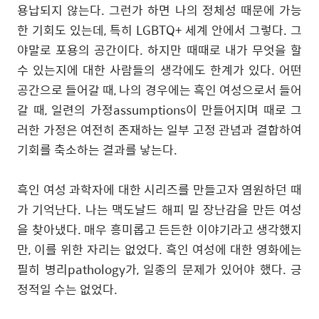
용납되지 않는다
. 그런가 하면
나의 정체성 때문에 가능
한 기회도 있는데
,
특히
LGBTQ+
세계 안에서 그렇다
.
그
야말로 포용의 공간이다
.
하지만 때때로 내가 무엇을 할
수 있는지에 대한 사람들의 생각에도 한계가 있다
.
어떤
공간으로 들어갈 때
,
나의 경우에는 흑인 여성으로서 들어
갈 때
,
일련의 가정assumptions이 만들어지며 때로
그
러한 가정은 여전히 존재하는 일부 고정 관념과 결합하여
기회를 축소하는 결과를 낳는다
.
흑인 여성 과학자에 대한 시리즈를 만들고자 염원하던 때
가 기억난다
.
나는 맥도날드 해피 밀 장난감을 만든 여성
을 찾아냈다
.
매우 흥미롭고 든든한 이야기라고 생각했지
만
,
이를 위한 자리는 없었다
.
흑인 여성에 대한 영화에는
필히 병리pathology가
,
일종의 문제가 있어야 했다
.
긍
정적일 수는 없었다
.