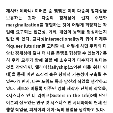
제시카 데바니
:
여러분 중 몇몇은 이미 다중의 정체성을
보유하는 것과 다중의 정체성에 걸쳐 주변화
marginalization를 경험하는 것이 어떻게 희망하는 작
업에 요구되는 접근성
,
기회
,
개인의 능력을 형성하는지
말한 바 있다
.
교차성intersectionality과 퀴어 미래주
의queer futurism를 고려할 때
,
어떻게 하면 우리의 다
양한 정체성에 걸쳐 더 나은 동맹을 형성할 수 있는가
?
특
히 우리 모두가 함께 일할 때 소수자가 다수자가 된다는
것을 감안하면
,
앨라이십
allyship(
소외된 이를 위한 연
대
)
을 통해 어떤 조직적 혹은 창의적 가능성이 구축될 수
있는가
?
린지
,
나는 포워드 독과 당신의 작업을 생각하고
있다
.
세트와 미등록 이주민 영화 제작자 단체의 작업을
,
<
시스터즈 인 더 라이프
(Sisters in the Life)>
에 담긴
이본의 심도있는 연구 및 시스터즈 인 시네마와의 현재 진
행형 작업을
,
피제이와 에이
-
독의 협업을 생각하고 있다
.