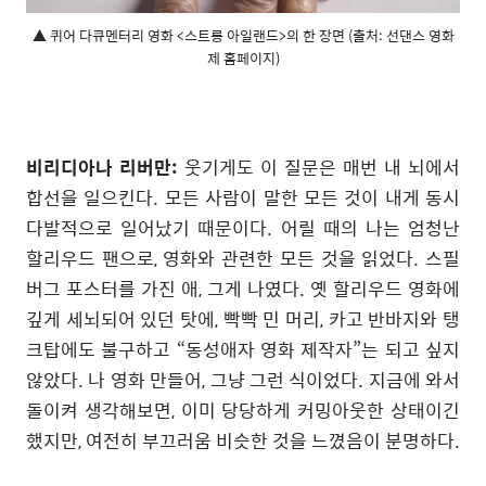
▲ 퀴어 다큐멘터리 영화 <스트롱 아일랜드>의 한 장면 (출처: 선댄스 영화
제 홈페이지)
비리디아나 리버만
:
웃기게도 이 질문은 매번 내 뇌에서
합선을 일으킨다
.
모든 사람이 말한 모든 것이 내게 동시
다발적으로 일어났기 때문이다
.
어릴 때의 나는 엄청난
할리우드 팬으로
,
영화와 관련한 모든 것을 읽었다
.
스필
버그 포스터를 가진 애
,
그게 나였다
.
옛 할리우드 영화에
깊게 세뇌되어 있던 탓에
,
빡빡 민 머리
,
카고 반바지와 탱
크탑에도 불구하고
“동성애자
영화 제작자
”
는 되고 싶지
않았다
.
나 영화 만들어
,
그냥 그런 식이었다
.
지금에 와서
돌이켜 생각해보면
,
이미 당당하게 커밍아웃한 상태이긴
했지만
,
여전히 부끄러움 비슷한 것을 느꼈음이 분명하다
.