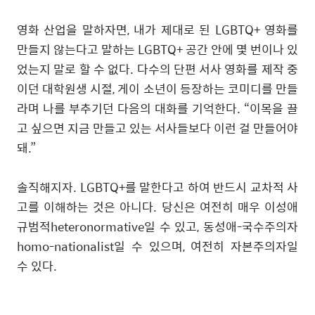
영화 산업을 말하자면
,
내가 제대로 된
LGBTQ+
영화를
만들지 않는다고 말하는
LGBTQ+
공간 안에 몇 번이나 있
었는지 말로 할 수 없다
. 다수의
단편 서사 영화를 제작 중
이던 대학원생 시절
,
게이 소년이 등장하는 코미디를 만들
라며 나를 부추기던 다음의 대화를 기억한다
. “이
목을
끌
고 싶으면
지금
만들고
있는
서사들보다 이런 걸 만들어야
돼
.”
솔직해지자
. LGBTQ+
를 말한다고 하여 반드시 교차적 사
고를 이해하는 것은 아니다
.
당신은 여전히 매우 이성애
규범적heteronormative일 수 있고
,
동성애
-
국수주의자
homo-nationalist
일 수 있으며
,
여전히 자본주의자일
수 있다
.