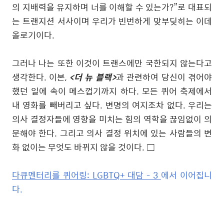
의 지배력을 유지하며 너를 이해할 수 있는가
?”
로 대표되
는 트랜지션 서사이며 우리가 빈번하게 맞부딪히는 이데
올로기이다
.
그러나 나는 또한 이것이 트랜스에만 국한되지 않는다고
생각한다
.
이본
,
<
더 뉴 블랙
>
과 관련하여 당신이 겪어야
했던 일에 속이 메스껍기까지 하다
.
모든 퀴어 축제에서
내 영화를 빼버리고 싶다
.
변명의 여지조차 없다
.
우리는
의사 결정자들에 영향을 미치는 힘의 역학을 끊임없이 의
문해야 한다
.
그리고 의사 결정 위치에 있는 사람들의 변
화 없이는 무엇도 바뀌지 않을 것이다
.
□
다큐멘터리를 퀴어링: LGBTQ+ 대담 - 3
에서 이어집니
다.