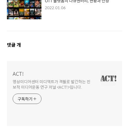
OTT 플랫폼의 다큐멘터리, 현황과 단상
2022.01.06
댓
댓글
개
글
영
역
ACT!
영상미디어센터 미디액트가 격월로 발간하는 진
보적 미디어운동 연구 저널 <ACT!>입니다.
구독하기