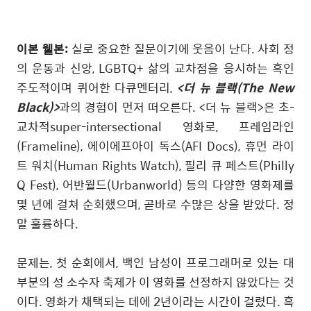
이본 웰본
:
실로 중요한 질문이기에 웃음이 난다
.
사회 정
의 운동과 신앙
, LGBTQ+
삶의 교차점을 응시하는 흑인
주도적이며 퀴어한 다큐멘터리
,
<
더 뉴 블랙
(The New
Black)>
과의 경험이 먼저 떠오른다
. <
더 뉴 블랙
>
은 초
-
교차적super-intersectional 영화로
,
프레임라인
(Frameline),
에이에프아이 독스
(AFI Docs),
휴먼 라이
트 워치
(Human Rights Watch),
필리 큐 페스트
(Philly
Q Fest),
어반월드
(Urbanworld)
등의 다양한 영화제를
몇 년에 걸쳐 순회했으며
,
곧바로 수많은 상을 받았다
.
정
말 훌륭하다
.
문제는
,
첫 순회에서
,
백인 남성이 프로그래머로 있는 대
부분의 성 소수자 축제가 이 영화를 선정하지 않았다는 것
이다
.
영화가 채택되는 데에
2
년이라는 시간이 걸렸다
.
흑