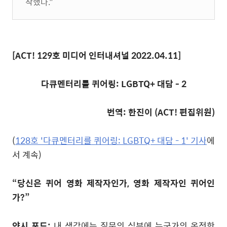
작했다."
[ACT! 129
호 미디어 인터내셔널 2022.04.11
]
다큐멘터리를 퀴어링
: LGBTQ+
대담 - 2
번역: 한진이
(ACT!
편집위원
)
(
128호 '
다큐멘터리를 퀴어링
: LGBTQ+
대담 - 1' 기사
에
서 계속)
“
당신은 퀴어 영화 제작자인가
,
영화 제작자인 퀴어인
가
?”
얀시 포드
:
내 생각에는 질문의 심부에 누군가의 온전한