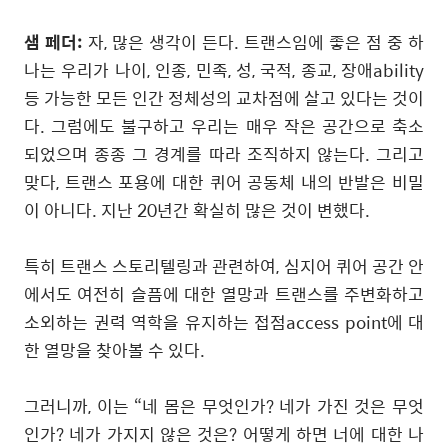
샘 페더
:
자
,
많은 생각이 든다
.
트랜스임에 좋은 점 중 하
나는 우리가 나이
,
인종
,
민족
,
성
,
국적
,
종교
,
장애ability
등 가능한 모든 인간 정체성의 교차점에 살고 있다는 것이
다
.
그럼에도 불구하고 우리는 매우 작은 공간으로 축소
되었으며 종종 그 경계를 따라 조직하지 않는다
.
그리고
맞다
,
트랜스 포용에 대한 퀴어 공동체 내의 반발은 비밀
이 아니다
.
지난
20
년간 확실히 많은 것이 변했다
.
특히 트랜스 스토리텔링과 관련하여, 심지어 퀴어 공간 안
에서도 여전히 슬픔에 대한 열망과 트랜스를 주변화하고
소외하는 권력 역학을 유지하는 접점access point에 대
한 열망을 찾아볼 수 있다.
그러니까
,
이는
“
네 몸은 무엇인가
?
네가 가진 것은 무엇
인가
?
네가 가지지 않은 것은
?
어떻게 하면 너에 대한 나