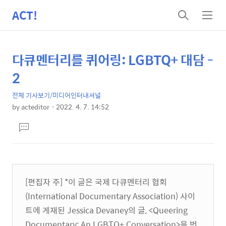
ACT!
검
메
색
뉴
다큐멘터리를 퀴어링: LGBTQ+ 대담 -
상
본
문
세
2
제
컨
목
전체 기사보기/미디어인터내셔널
텐
by
acteditor
2022. 4. 7. 14:52
츠
본
댓
문
글
달
기
[편집자 주] *이 글은 국제 다큐멘터리 협회
(International Documentary Association) 사이
트에 게재된 Jessica Devaney의 글, <Queering
Documentary: An LGBTQ+ Conversation>을 번