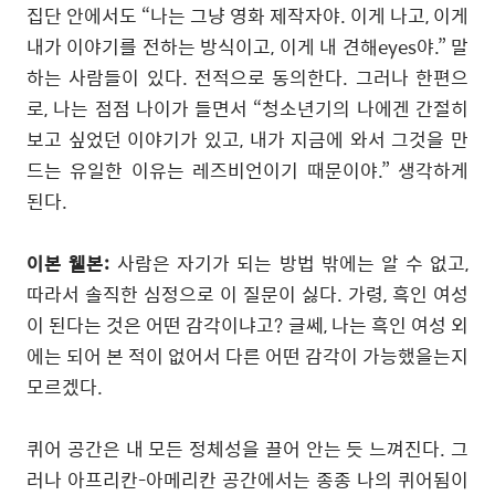
집단 안에서도
“
나는 그냥 영화 제작자야
.
이게 나고
,
이게
내가 이야기를 전하는 방식이고
,
이게 내 견해eyes야
.”
말
하는 사람들이 있다
.
전적으로 동의한다
.
그러나 한편으
로
,
나는 점점 나이가 들면서
“
청소년기의 나에겐 간절히
보고 싶었던 이야기가 있고
,
내가 지금에 와서 그것을 만
드는 유일한 이유는 레즈비언이기 때문이야
.”
생각하게
된다
.
이본 웰본
:
사람은 자기가 되는 방법 밖에는 알 수 없고
,
따라서 솔직한 심정으로 이 질문이 싫다
.
가령
,
흑인 여성
이 된다는 것은 어떤 감각이냐고
?
글쎄
,
나는 흑인 여성 외
에는 되어 본 적이 없어서 다른 어떤 감각이 가능했을는지
모르겠다
.
퀴어 공간은 내 모든 정체성을 끌어 안는 듯 느껴진다
.
그
러나 아프리칸
-
아메리칸 공간에서는 종종 나의 퀴어됨이