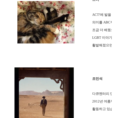
ACT!에 발을 
의미를
ABC부터
조금 더 배웠으면
LGBT 이야기가
활발해졌으면 좋
조민석
다큐멘터리 단체
2012년 여름부터
활동하고 있습니