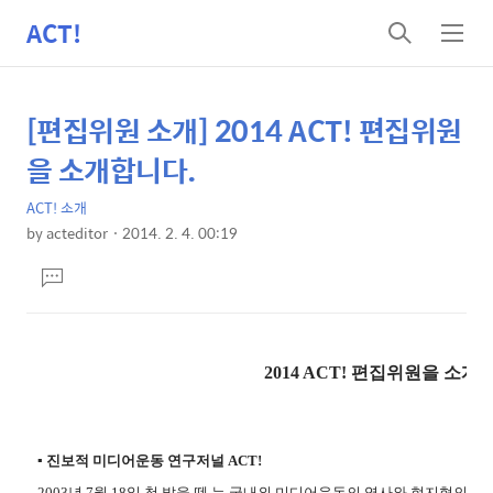
ACT!
검
메
색
뉴
[편집위원 소개] 2014 ACT! 편집위원
상
본
문
세
을 소개합니다.
제
컨
목
ACT! 소개
텐
by
acteditor
2014. 2. 4. 00:19
츠
본
댓
문
글
달
기
2014 ACT! 편집위원을 소개
▪ 진보적 미디어운동 연구저널 ACT!
2003년 7월 18일 첫 발을 뗀
는 국내외 미디어운동의 역사와 현지형의 담