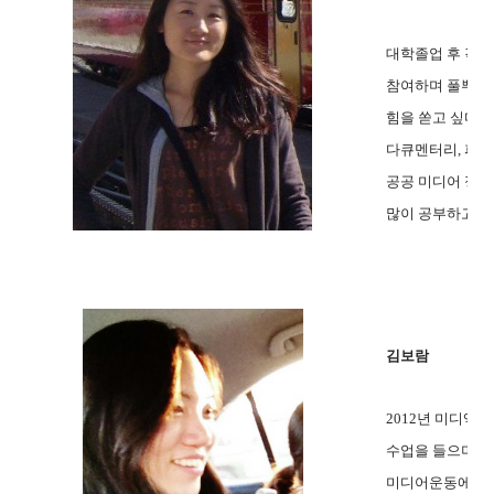
대학졸업 후 각종
참여하며 풀뿌리
힘을 쏟고 싶다는
다큐멘터리, 퍼블
공공 미디어 정
많이 공부하고 싶
김보람
2012년 미디액
수업을 들으며
미디어운동에 관심