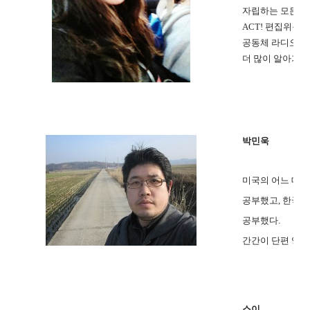
자립하는 모든 것
ACT! 편집위원
공동체 라디오, 
더 많이 알아가고
박민욱
미국의 어느 대
공부했고,
한국의
공부했다.
간간이 단편 영화
스이