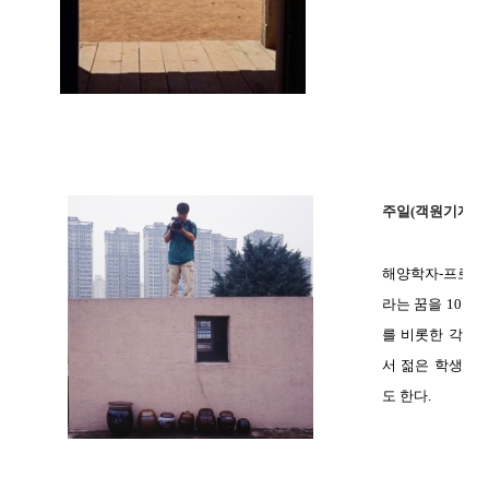
주일(객원기자)
해양학자
-
프로그
라는 꿈을
10
년 
를 비롯한 각종
서 젊은 학생과
도 한다
.