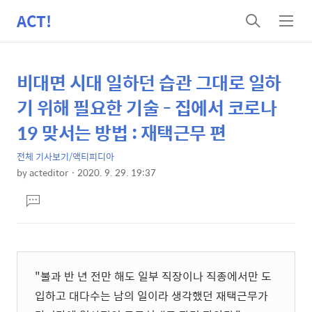
ACT!
검
메
색
뉴
비대면 시대 일하던 습관 그대로 일하
상
본
문
세
기 위해 필요한 기술 - 집에서 코로나
제
컨
19 맞서는 방법 : 재택근무 편
목
텐
전체 기사보기/액티피디아
츠
by
acteditor
2020. 9. 29. 19:37
본
댓
문
글
달
기
"불과 반 년 전만 해도 일부 직장이나 직종에서만 도
입하고 대다수는 남의 일이라 생각했던 재택근무가