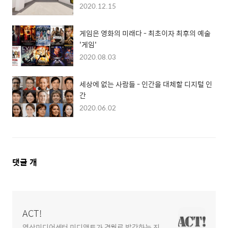
2020.12.15
게임은 영화의 미래다 - 최초이자 최후의 예술
'게임'
2020.08.03
세상에 없는 사람들 - 인간을 대체할 디지털 인
간
2020.06.02
댓
댓글
개
글
영
역
ACT!
영상미디어센터 미디액트가 격월로 발간하는 진