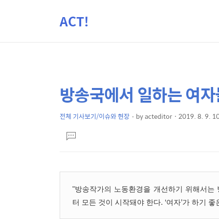
ACT!
방송국에서 일하는 여자
상
본
문
세
제
전체 기사보기/이슈와 현장
by
acteditor
2019. 8. 9. 1
컨
본
목
텐
댓
문
글
츠
달
기
"방송작가의 노동환경을 개선하기 위해서는 
터 모든 것이 시작돼야 한다. ‘여자’가 하기 좋