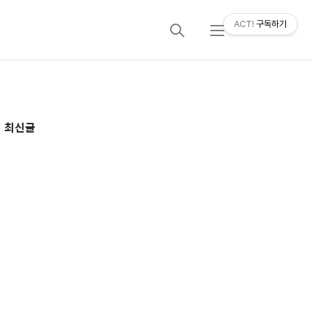
ACT!
구독하기
검
메
색
뉴
추
최신글
가
정
보