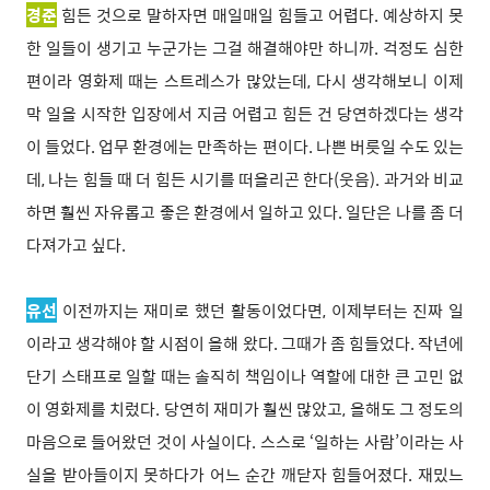
경준
힘든 것으로 말하자면 매일매일 힘들고 어렵다. 예상하지 못
한 일들이 생기고 누군가는 그걸 해결해야만 하니까. 걱정도 심한
편이라 영화제 때는 스트레스가 많았는데, 다시 생각해보니 이제
막 일을 시작한 입장에서 지금 어렵고 힘든 건 당연하겠다는 생각
이 들었다. 업무 환경에는 만족하는 편이다. 나쁜 버릇일 수도 있는
데, 나는 힘들 때 더 힘든 시기를 떠올리곤 한다(웃음). 과거와 비교
하면 훨씬 자유롭고 좋은 환경에서 일하고 있다. 일단은 나를 좀 더
다져가고 싶다.
유선
이전까지는 재미로 했던 활동이었다면, 이제부터는 진짜 일
이라고 생각해야 할 시점이 올해 왔다. 그때가 좀 힘들었다. 작년에
단기 스태프로 일할 때는 솔직히 책임이나 역할에 대한 큰 고민 없
이 영화제를 치렀다. 당연히 재미가 훨씬 많았고, 올해도 그 정도의
마음으로 들어왔던 것이 사실이다. 스스로 ‘일하는 사람’이라는 사
실을 받아들이지 못하다가 어느 순간 깨닫자 힘들어졌다. 재밌느