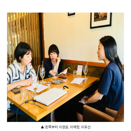
▲ 왼쪽부터 이경준, 이채현, 이유선