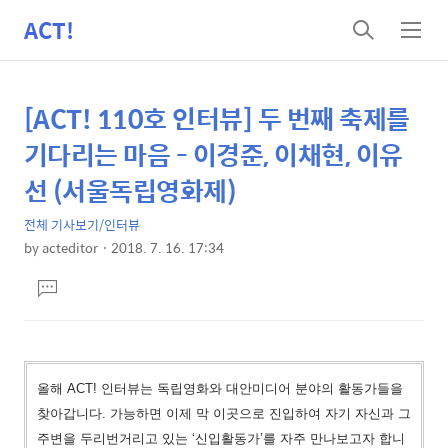
ACT!
검
메
색
뉴
[ACT! 110호 인터뷰] 두 번째 축제를
상
본
문
세
기다리는 마음 - 이경준, 이채현, 이유
제
컨
선 (서울독립영화제)
목
텐
전체 기사보기/인터뷰
츠
by
acteditor
2018. 7. 16. 17:34
본
댓
문
글
달
기
올해 ACT! 인터뷰는 독립영화와 대안미디어 분야의 활동가들을
찾아갑니다. 가능하면 이제 막 이곳으로 진입하여 자기 자신과 그
주변을 두리번거리고 있는 ‘신입활동가’를 자주 만나보고자 합니