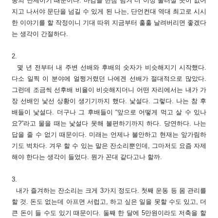
중의 난제이기 때문이다. 마감을 한참 넘겨 더 이상 물러설 곳이 없어
지고 나서야 문단을 넘길 수 있게 된 나는, 단언컨대 역대 최고로 시시
한 이야기를 할 작정이니 기대 따위 지금부터 훌훌 날려버리면 좋겠다
는 생각이 간절하다.
2.
몇 년 전부터 내 주변 선배와 후배의 숫자가 비슷해지기 시작했다.
다소 일찍 이 분야에 얼쩡거렸던 나에겐 선배가 절대적으로 많았다.
그런데 조금씩 선후배 비율이 비슷해지더니 어떤 자리에서는 내가 가
장 선배인 낯선 상황이 생기기까지 했다. 낯설다. 그렇다. 나는 참 후
배들이 낯설다. 더구나 그 후배들이 “앞으로 어떻게 먹고 살 수 있나
요?”라고 물을 때는 낯설다 못해 불편하기까지 하다. 당연하다. 나는
답을 줄 수 없기 때문이다. 미래는 언제나 불안하고 현재는 앞가림하
기도 벅차다. 겨우 할 수 있는 말은 잔소리뿐인데, 그마저도 요즘 자제
해야 한다는 생각이 들었다. 뭔가 꼰대 같다고나 할까.
3.
내가 즐겨하는 잔소리는 크게 3가지 정도다. 첫째 운동 등 몸 관리를
할 것. 돈도 없는데 아프면 서럽고, 하고 싶은 일을 못할 수도 있고, 더
큰 돈이 들 수도 있기 때문이다. 둘째 한 달에 5만원이라도 저축을 할