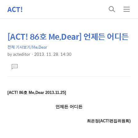
ACT!
검
메
색
뉴
[ACT! 86호 Me,Dear] 언제든 어디든
상
본
문
세
전체 기사보기/Me,Dear
제
컨
by
acteditor
2013. 11. 28. 14:30
목
본
텐
댓
문
츠
글
달
기
[ACT! 86호 Me,Dear 2013.11.25]
언제든 어디든
최은정(ACT!편집위원회)