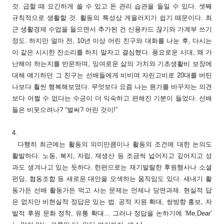
것. 급할 때 요긴하게 쓸 수 있고 돈 관리 습관을 들일 수 있다. 셋째
규칙적으로 생활할 것. 활동의 특성상 게을러지기 쉽기 때문이다. 최
근 생활경제 수업을 들으면서 추가된 건 신용카드 끊기와 가계부 쓰기
정도. 하지만 얼마 전, 10년 이상 어린 친구와 대화를 나눈 후, 다시는
이 같은 시시한 잔소리를 하지 말자고 결심했다. 풍요로운 시대, 왜 가
난해야 하는지를 반문하며, 잉여로운 삶의 가치와 기초생활비 보장에
대해 얘기하던 그 친구는 선배들에게 비비며 자린고비로 20대를 버틴
나보다 훨씬 행복해보였다. 무엇보다 요즘 나는 뭔가를 바꾸자는 의견
보다 어쩔 수 없다는 수긍이 더 익숙하고 편해진 기분이 들었다. 선배
들은 비웃으려나? “벌써? 어린 것이!”
4.
다행히 최근에는 활동의 의미만큼이나 활동의 조건에 대한 논의도
활발하다. 노동, 복지, 자립, 재생산 등 조금씩 넓어지고 깊어지고 성
과도 생겨나고 있는 듯하다. 한편으로는 재기발랄한 후원행사나 소셜
펀딩, 협동조합 등 새로운 대안을 모색하는 움직임도 있다. 새내기 활
동가든 선배 활동가든 먹고 사는 문제는 언제나 당면과제. 현실적 답
은 없지만 비현실적 정답은 있는 법. 공적 지원 확대, 쌍방향 홍보, 자
발적 후원 문화 정착, 유통 확대... 그러나 정답을 논하기에 ‘Me,Dear’