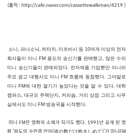
(
출처 : http://cafe.naver.com/cassettewalkman/4219 )
소니
,
파나소닉
,
히타치
,
미츠비시 등
10
여개 이상의 전자
회사들이 미니
FM
용도의 송신기를 판매했고
,
많은 수의
미니 송신기들이 판매되었다
.
전자제품 기업뿐만 아니라
주요 광고 대행사도 미니
FM
흐름에 동참했다
.
그야말로
미니
FM
에 대한 열기가 높았다는 것을 알 수 있다
.
대학
캠퍼스
,
대규모 주택단지
,
커피숍
,
거리 상점 그리고 사무
실에서도 미니
FM
방송국을 시작했다
.
미니 FM은 영화의 소재가 되기도 했다. 1991년 공개 된 영
화 ‘파도의 수만큼 안아(波の数だけ抱きしめて)’가 미니FM