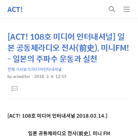
ACT!
검
메
색
뉴
[ACT! 108호 미디어 인터내셔널] 일
상
본
문
세
본 공동체라디오 전사(前史), 미니FM!
제
컨
- 일본의 주파수 운동과 실천
목
텐
전체 기사보기/미디어인터내셔널
츠
by
acteditor
2018. 3. 6. 12:55
본
댓
문
글
달
기
[ACT! 108호 미디어 인터내셔널 2018.03.14.]
일본 공동체라디오 전사(前史), 미니 FM