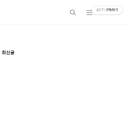
ACT!
구독하기
검
메
색
뉴
추
최신글
가
정
보