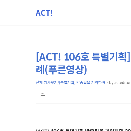
ACT!
[ACT! 106호 특별기획
상
본
문
세
례(푸른영상)
제
컨
목
텐
전체 기사보기/[특별기획] 박종필을 기억하며
by
acteditor
본
츠
댓
문
글
달
기