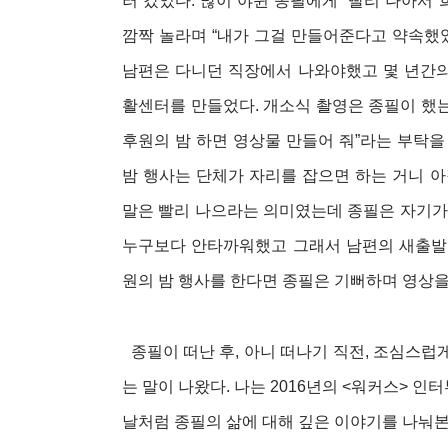
러 갔었다. 많이 야윈 종필에게 “빨리 나아서
깜짝 놀라며 “내가 그걸 만들어준다고 약속했었니
남편은 다니던 직장에서 나와야했고 몇 년간의 
활센터를 만들었다. 개소식 촬영은 종필이 했는
후원의 밤 하면 영상물 만들어 줘”라는 부탁을
밤 행사는 단체가 자리를 잡으면 하는 거니 아
말은 빨리 나으라는 의미였는데 종필은 자기가 
누구보다 안타까워했고 그래서 남편의 새출발
원의 밤 행사를 한다면 종필은 기뻐하며 영상
종필이 떠난 후, 아니 떠나기 직전, 조심스
는 말이 나왔다. 나는 2016년의 <워커스> 
날처럼 종필의 삶에 대해 깊은 이야기를 나눠