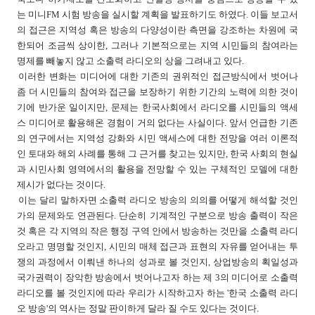
는 미니FM 시험 방송을 실시할 계획을 발표하기도 하였다. 이들 보고서
의 접근은 지역성 혹은 방송의 다양성이란 측면을 강조하는 차원에 국
한되어 조금씩 상이한, 그러나 기본적으로는 지역 시민들의 참여라는
명제를 빼놓지 않고 소출력 라디오의 상을 그려내고 있다.
이러한 변화는 미디어에 대한 기존의 권위적인 접근방식에서 벗어나
좀 더 시민들의 참여와 접근을 보장하기 위한 기간의 노력에 의한 것이
기에 반가운 일이지만, 문제는 한국사회에서 라디오를 시민들의 액세
스 미디어로 활용해온 경험이 거의 없다는 사실이다. 앞서 언급한 기존
의 연구에서는 지역성 강화와 시민 액세스에 대한 전망을 여러 이론적
인 토대와 해외 사례를 통해 그 근거를 찾고는 있지만, 한국 사회의 현실
과 시민사회 영역에서의 활용을 전망할 수 있는 구체적인 모델에 대한
제시가 없다는 것이다.
이는 달리 말하자면 소출력 라디오 방송의 의의를 어떻게 해석할 것인
가의 문제와도 연관된다. 단순히 기계적인 구분으로 방송 출력이 작은
것 혹은 각 지역의 작은 행정 구역 안에서 방송하는 것만을 소출력 라디
오라고 명명할 것인지, 시민의 매체 접근과 표현의 자유를 얻어내는 투
쟁의 과정에서 이뤄낸 하나의 성과로 볼 것인지, 상업방송의 획일성과
국가권력이 장악한 방송에서 벗어나고자 하는 제 3의 미디어로 소출력
라디오를 볼 것인지에 따라 우리가 시작하고자 하는 '한국 소출력 라디
오 방송'의 역사는 정말 판이하게 달라 질 수도 있다는 것이다.