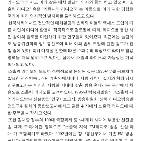
라디오'의 역사도 이와 같은 매체 발달의 역사와 함께 하고 있으며, "소
출력 라디오" 혹은 "커뮤니티 라디오"라는 이름으로 이에 대한 경험은
국가에 따라 역사적인 발자취를 달리해오고 있다.
한국사회에서도 전반적인 매체환경의 변화와 퍼블릭 액세스 도입에 따
른 시민의 미디어 활용이 적극적으로 검토됨에 따라, 라디오를 통한 시
민 참여의 활로를 마련하기 위한 연구들이 있어왔다. 최근에는 놀랍게
도 방송위원회와 정보통신부에 의해 이의 법제 도입에 관한 검토가 진
행 중에 있다. 특히 디지털 전환에 따른 주파수의 확장으로 라디오 활용
영역을 더욱 넓혀주고 있다는 점에서 소출력 라디오의 가능성은 더욱
확대되고 있다.
소출력 라디오의 도입이 정책적으로 논의된 것은 1995년 7월 공보처가
발표한 선진방송 5개년 계획안에서이다. 지방 자치제 실시와 함께 당시
연구보고서는 이러한 지방화 시대에 맞춘 방송 형태라는 구상에서 처
음으로 소출력 라디오를 고려하였다. 1995년 방송개발원의 <소출력 지
역라디오방송 신설방안 연구> 보고서, 방송위원회 산하 라디오방송발
전연구위원회의 종합보고서에서도 같은 취지에서 소출력 라디오에 대
한 주목을 시작하고 있다.
또한 김대중 정부의 100대 국정과제 중 <세계화 시대에 부응한 선진방
송 체계 구축>이란 명목으로 "소출력 지역 FM라디오 방송 신설·확
대"가 포함되기도 하였다. 2002년에는 정보통신부에서 기존 FM 방송
국보다 허가제도를 간소화하고 단발성 행사를 중심으로 방송할 수 있