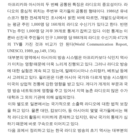
아프리카와 아시아의 두 번째 공통된 특징은 라디오의 중요성이다. 라
디오의 중심적 위치는 주변부 국가들의 공통된 형태이다. 1986년 유네
스코가 행한 전세계적인 조사에서 밝힌 바에 따르면, 개발도상국에서
는 평균 주민 1,000명 당 160개의 라디오 수신기가 있다고 한다. 반면
TV는 주민 1,000명 당 겨우 39개로 통계가 잡히고 있다. 이런 통계는 이
른바 선진국 주민들이 인구 1,000명 당 988개의 라디오 수신기와 472개
의 TV를 가진 것과 비교가 안 된다(World Communication Report,
UNESCO, 1989, pp,149, 156).
대부분의 영역에서 아시아의 방송 시스템은 아프리카보다 식민지 역사
가 미치는 영향 때문에 더욱 느리게 진행되고 있다. 그러나 라디오 방송
에 대한 실험은 계속 되고 있는데, 말레이시아나 스리랑카, 베트남 등에
서 고려되고 있다. 필리핀은 다른 아시아 국가와 다르게 방송 시스템이
미국의 상업적 전통에 강한 영향을 받고 있다. 게다가 개개의 부문과 국
영 방송 네트워크에 영향을 주고 있어서 지역 농촌 라디오의 많은 수가
대학과 그 외의 기관에 의해 설립되었다.
이와 별도로 일본에서는 국가적으로 소출력 라디오에 대한 법적 보장
을 하고 있다. 물론 대만, 캄보디아, 등 아시아의 몇몇 국가들에서는 해
적 라디오의 활동이 미미하게 존재하고 있지만, 워낙 국가의 통제가 심
하기 때문에 바로 구속으로 이어지고 있다.
다음 표에서 정리하고 있는 한국 라디오 방송의 초기 역사는 대부분의