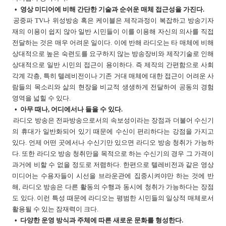
•
영상 미디어에 비해 간단한 기술과 순쉬운 매체 접근성을 가진다.
공중파 TV나 위성방송 혹은 케이블은 제작과정이 복잡하고 방송기자
재의 이용이 쉽지 않아 일반 시민들이 이를 이용해 자신의 의사를 직접
전달하는 것은 매우 어려운 일이다. 이에 반해 라디오는 타 매체에 비해
상대적으로 높은 숙련도를 요구하지 않는 방송장비와 제작기술로 인해
상대적으로 일반 시민의 접근이 용이하다. 즉 제작의 간편함으로 사회
각계 각층, 특히 텔레비전이나 기존 거대 매체에 대한 접근이 어려운 사
람들의 목소리와 삶의 현장을 비교적 생생하게 전달하여 공동의 경험
영역을 넓힐 수 있다.
•
아무 때나, 어디에서나 들을 수 있다.
라디오 방송은 전파방송으로서의 속보성이라는 장점과 더불어 수신기
의 휴대가 일반화되어 있기 때문에 수신이 편리하다는 강점을 가지고
있다. 언제 어떤 곳에서나 수신기만 있으면 라디오 방송 청취가 가능하
다. 또한 라디오 방송 청취만을 목적으로 하는 수신기의 경우 그 가격이
과거에 비할 수 없을 정도로 저렴하다. 한편으로 텔레비전과 같은 영상
미디어는 수용자들이 시선을 브라운관에 집중시켜야만 하는 것에 반
해, 라디오 방송은 다른 활동의 수행과 동시에 청취가 가능하다는 장점
도 있다. 이런 특성 때문에 라디오는 평범한 시민들의 일상적 매체로서
활용될 수 있는 잠재력이 크다.
•
다양한 운영 방식과 주체에 따른 새로운 문화를 형성한다.