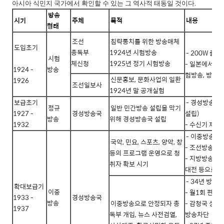
아시아 식민지 국가에서 확인할 수 있는 그 역사적 태동일 것이다.
방송
시기
주체
목적
내용
형태
조선
침략통치를 위한 방송매체
도입초기
총독부
1924년 시험방송
- 200W 출력
시험
체신청
1925년 정기 시험방송
- 일본에서 먼
1924 -
방송
험방송, 방송장
신문홍보, 문화사업의 일환
1926
조선일보사
1924년 말 공개실험
보급초기
- 경성방송국 
정규
일반 민간방송 설립을 막기
1927 -
경성방송국
설립)
방송
위해 경성방송국 설립
1932
- 수신기 제작
- 이중방송(시
국악, 민요, 스포츠, 양악, 창
- 조선방송협회
등의 프로그램 운영으로 청
- 지방방송(부산
취자 확보 시기
대전 등으로 확
- 34년 방
확대보급기
이중
- 월1회 편성
1933 -
경성방송국
방송
이중방송으로 안정되자 총
- 감청국 상주
1937
독부 개입, 뉴스 사전검열,
방송차단