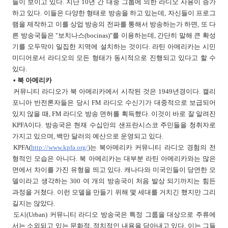
들이 보이고 있다. 지난 10년 간 대중 그룹에 의한 라디오 사용이 증가
하고 있다. 이들은 다양한 형태로 방송을 하고 있는데, 자신들이 프로그
램을 제작하고 이를 상업 방송의 전파를 통해서 방송하는가 하면, 또 다
른 방송국들은 "보치나스(bocinas)"를 이용하는데, 간단히 말해 큰 확성
기를 오두막이 밀집한 지역에 설치하는 것이다. 라틴 아메리카는 시민
미디어로서 라디오의 모든 형태가 동시적으로 진행되고 있다고 할 수
있다.
• 북 아메리카
커뮤니티 라디오가 북 아메리카에서 시작된 것은 1949년경이다. 캘리
포니아 반전론자들은 당시 FM 라디오 수신기가 대중적으로 보급되어
있지 않을 때, FM 라디오 방송 면허를 획득했다. 이것이 바로 잘 알려진
KPFA이다. 방송국은 현재 수십만의 샌프란시스코 주민들을 청취자로
가지고 있으며, 백만 달러의 예산으로 운영되고 있다.
KPFA(
http://www.kpfa.org/
)는 북아메리카 커뮤니티 라디오 경험의 전
형적인 모습은 아니다. 북 아메리카는 대부분 라틴 아메리카와는 많은
면에서 차이를 가진 유형을 띄고 있다. 캐나다와 미국인들이 당연한 모
델이라고 생각하는 300 여 개의 방송국이 처음 발상 되기까지는 힘든
과정을 거쳤다. 이런 모델을 만들기 위해 몇 세대를 거치긴 했지만 그리
길지는 않았다.
도시(Urban) 커뮤니티 라디오 방송국은 특정 그룹을 대상으로 주류에
서는 소외되고 있는 문화적, 정치적인 내용을 담아내고 있다. 이는 그들