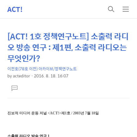
ACT!
검
메
색
뉴
[ACT! 1호 정책연구노트] 소출력 라디
상
본
문
세
오 방송 연구 : 제1편, 소출력 라디오는
제
컨
무엇인가?
목
텐
이전호(78호 이전) 아카이브/정책연구노트
츠
by
acteditor
2016. 8. 18. 16:07
본
댓
문
글
달
기
진보적 미디어 운동 저널
<ACT!>
제1호 / 2003년 7월 18일
소출력 라디오 방송 연구 1