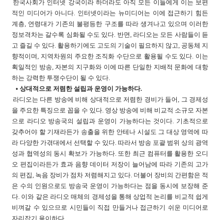
한국사회가 인터넷 강국이라 하더라도 아직 모든 이들에게 이는 보편
적인 미디어가 아니다. 인터넷이라는 뉴미디어는 이에 접근하기 힘든
계층, 연령대가 기존의 불평등한 구조를 따라 생겨나고 있으며 이러한
정보격차는 갈수록 심화될 수도 있다. 반면, 라디오는 모든 사람들이 듣
고 즐길 수 있다. 활용하기에도 고도의 기술이 필요하지 않고, 공동체 지
향적이며, 지역차원의 주요한 조직화 수단으로 활용될 수도 있다. 이는
획일적인 방송, 자본의 지구화와 이에 따른 단일한 지배적 문화에 대항
하는 강력한 투쟁수단이 될 수 있다.
• 상대적으로 저렴한 설립과 운영이 가능하다.
라디오는 다른 방송에 비해 상대적으로 저렴한 경비가 들어, 그 경제성
을 주요한 특징으로 꼽을 수 있다. 영상 방송에 비해 비교적 소규모 자본
으로 라디오 방송국의 설립과 운영이 가능하다는 것이다. 기초적으로
갖추어야 할 기재라든가 송출을 위한 안테나 시설도 그 대상 영역에 따
라 다양한 가겪대에서 선택할 수 있다. 따라서 방송 포괄 범위 상의 광역
성과 협역성의 동시 확보가 가능하다. 또한 최근 컴퓨터를 활용한 오디
오 편집이라든가 효과 음향 데이터 저장이 늘어남에 따라 기존의 고가
의 편집, 녹음 장비가 점차 저렴해지고 있다. 더불어 장비의 간편함은 적
은 수의 인원으로도 방송국 운영이 가능하다는 점을 동시에 보장해 준
다. 이와 같은 라디오 매체의 경제성을 통해 상업적 논리를 비교적 쉽게
비껴갈 수 있으므로 시민들이 직접 만들거나 접근하기 쉬운 미디어로
자리잡기 용이하다.