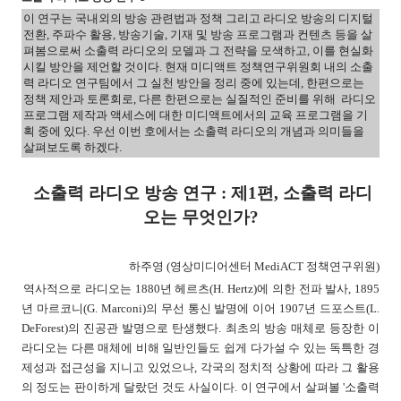
이 연구는 국내외의 방송 관련법과 정책 그리고 라디오 방송의 디지털
전환, 주파수 활용, 방송기술, 기재 및 방송 프로그램과 컨텐츠 등을 살
펴봄으로써 소출력 라디오의 모델과 그 전략을 모색하고, 이를 현실화
시킬 방안을 제언할 것이다. 현재 미디액트 정책연구위원회 내의 소출
력 라디오 연구팀에서 그 실천 방안을 정리 중에 있는데, 한편으로는
정책 제안과 토론회로, 다른 한편으로는 실질적인 준비를 위해 라디오
프로그램 제작과 액세스에 대한 미디액트에서의 교육 프로그램을 기
획 중에 있다. 우선 이번 호에서는 소출력 라디오의 개념과 의미들을
살펴보도록 하겠다.
소출력 라디오 방송 연구 : 제1편, 소출력 라디
오는 무엇인가?
하주영 (영상미디어센터 MediACT 정책연구위원)
역사적으로 라디오는 1880년 헤르츠(H. Hertz)에 의한 전파 발사, 1895
년 마르코니(G. Marconi)의 무선 통신 발명에 이어 1907년 드포스트(L.
DeForest)의 진공관 발명으로 탄생했다. 최초의 방송 매체로 등장한 이
라디오는 다른 매체에 비해 일반인들도 쉽게 다가설 수 있는 독특한 경
제성과 접근성을 지니고 있었으나, 각국의 정치적 상황에 따라 그 활용
의 정도는 판이하게 달랐던 것도 사실이다. 이 연구에서 살펴볼 '소출력