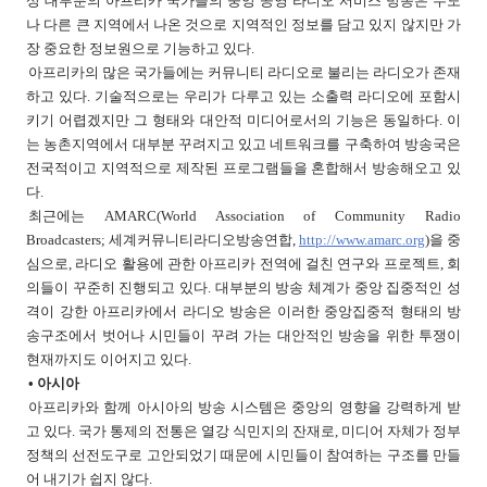
상 대부분의 아프리카 국가들의 중앙 공영 라디오 서비스 방송은 수도
나 다른 큰 지역에서 나온 것으로 지역적인 정보를 담고 있지 않지만 가
장 중요한 정보원으로 기능하고 있다.
아프리카의 많은 국가들에는 커뮤니티 라디오로 불리는 라디오가 존재
하고 있다. 기술적으로는 우리가 다루고 있는 소출력 라디오에 포함시
키기 어렵겠지만 그 형태와 대안적 미디어로서의 기능은 동일하다. 이
는 농촌지역에서 대부분 꾸려지고 있고 네트워크를 구축하여 방송국은
전국적이고 지역적으로 제작된 프로그램들을 혼합해서 방송해오고 있
다.
최근에는 AMARC(World Association of Community Radio
Broadcasters; 세계커뮤니티라디오방송연합,
http://www.amarc.org
)을 중
심으로, 라디오 활용에 관한 아프리카 전역에 걸친 연구와 프로젝트, 회
의들이 꾸준히 진행되고 있다. 대부분의 방송 체계가 중앙 집중적인 성
격이 강한 아프리카에서 라디오 방송은 이러한 중앙집중적 형태의 방
송구조에서 벗어나 시민들이 꾸려 가는 대안적인 방송을 위한 투쟁이
현재까지도 이어지고 있다.
• 아시아
아프리카와 함께 아시아의 방송 시스템은 중앙의 영향을 강력하게 받
고 있다. 국가 통제의 전통은 열강 식민지의 잔재로, 미디어 자체가 정부
정책의 선전도구로 고안되었기 때문에 시민들이 참여하는 구조를 만들
어 내기가 쉽지 않다.