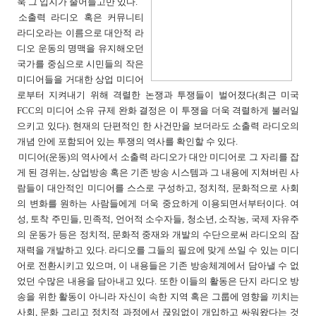
욱 그 입지가 줄어들고만 있다.
소출력 라디오 혹은 커뮤니티
라디오라는 이름으로 대안적 라
디오 운동의 명맥을 유지해오던
국가를 중심으로 시민들의 작은
미디어들을 거대한 상업 미디어
로부터 지켜내기 위해 격렬한 논쟁과 투쟁들이 벌어졌다(최근 미국
FCC의 미디어 소유 규제 완화 결정은 이 투쟁을 더욱 격렬하게 불러일
으키고 있다). 현재의 단편적인 한 사건만을 보더라도 소출력 라디오의
개념 안에 포함되어 있는 투쟁의 역사를 확인할 수 있다.
미디어(운동)의 역사에서 소출력 라디오가 대안 미디어로 그 자리를 잡
게 된 경위는, 상업방송 혹은 기존 방송 시스템과 그 내용에 지쳐버린 사
람들이 대안적인 미디어를 스스로 구성하고, 정치적, 문화적으로 사회
의 변화를 원하는 사람들에게 더욱 중요하게 이용되면서부터이다. 여
성, 토착 주민들, 민족적, 언어적 소수자들, 청소년, 소작농, 국제 자유주
의 운동가 등은 정치적, 문화적 중재와 개발의 수단으로써 라디오의 잠
재력을 개발하고 있다. 라디오를 그들의 필요에 맞게 쓰일 수 있는 미디
어로 전환시키고 있으며, 이 내용들은 기존 방송체계에서 담아낼 수 없
었던 수많은 내용을 담아내고 있다. 또한 이들의 활동은 단지 라디오 방
송을 위한 활동이 아니라 자신이 속한 지역 혹은 그룹에 영향을 끼치는
사회, 문화 그리고 정치적 과정에서 끊임없이 개입하고 싸워왔다는 것